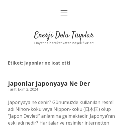
menüyü
Anasayfa
aç
Gizlilik Politikası
Enerji Dolu Tüyolar
Yasal Uyarı
Hayatına hareket katan neşeli fikirler!
Hakkımızda
Etiket:
Japonlar ne icat etti
Japonlar Japonyaya Ne Der
Tarih: Ekim 2, 2024
Japonyaya ne denir? Günümüzde kullanılan resmî
adı Nihon-koku veya Nippon-koku (日本国) olup
“Japon Devleti” anlamına gelmektedir. Japonya’nın
eski adı nedir? Haritalar ve resimler internetten