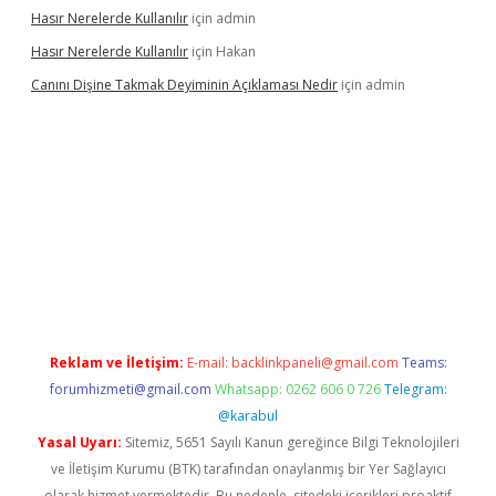
Hasır Nerelerde Kullanılır
için
admin
Hasır Nerelerde Kullanılır
için
Hakan
Canını Dişine Takmak Deyiminin Açıklaması Nedir
için
admin
üncel giriş
https://betexpergir.net/
Reklam ve İletişim:
E-mail:
backlinkpaneli@gmail.com
Teams:
forumhizmeti@gmail.com
Whatsapp: 0262 606 0 726
Telegram:
@karabul
Yasal Uyarı:
Sitemiz, 5651 Sayılı Kanun gereğince Bilgi Teknolojileri
ve İletişim Kurumu (BTK) tarafından onaylanmış bir Yer Sağlayıcı
olarak hizmet vermektedir. Bu nedenle, sitedeki içerikleri proaktif