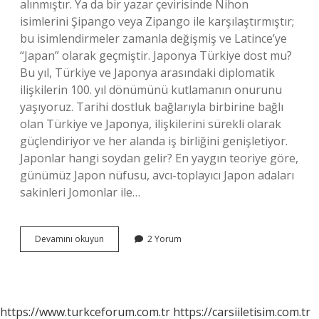
alınmıştır. Ya da bir yazar çevirisinde Nihon
isimlerini Şipango veya Zipango ile karşılaştırmıştır;
bu isimlendirmeler zamanla değişmiş ve Latince’ye
“Japan” olarak geçmiştir. Japonya Türkiye dost mu?
Bu yıl, Türkiye ve Japonya arasındaki diplomatik
ilişkilerin 100. yıl dönümünü kutlamanın onurunu
yaşıyoruz. Tarihi dostluk bağlarıyla birbirine bağlı
olan Türkiye ve Japonya, ilişkilerini sürekli olarak
güçlendiriyor ve her alanda iş birliğini genişletiyor.
Japonlar hangi soydan gelir? En yaygın teoriye göre,
günümüz Japon nüfusu, avcı-toplayıcı Japon adaları
sakinleri Jomonlar ile…
Japonlar
Devamını okuyun
2 Yorum
Japonyaya
Ne
Der
https://www.turkceforum.com.tr
https://carsiiletisim.com.tr