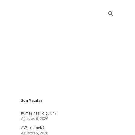
Sidebar
Son Yazılar
ilbet yeni giriş
betexper güncel gi
Kumaş nasıl ölçülür ?
Ağustos 6, 2026
AVEL demek ?
Ağustos 5, 2026