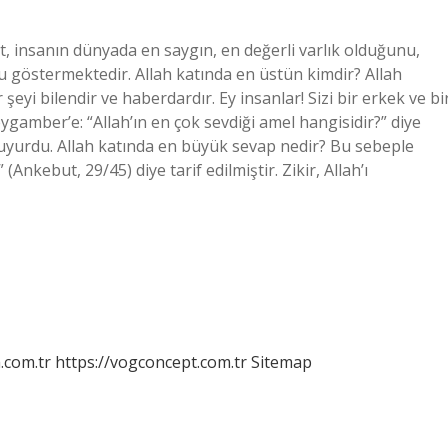
yet, insanın dünyada en saygın, en değerli varlık olduğunu,
u göstermektedir. Allah katında en üstün kimdir? Allah
r şeyi bilendir ve haberdardır. Ey insanlar! Sizi bir erkek ve bi
Peygamber’e: “Allah’ın en çok sevdiği amel hangisidir?” diye
uyurdu. Allah katında en büyük sevap nedir? Bu sebeple
Ankebut, 29/45) diye tarif edilmiştir. Zikir, Allah’ı
m.com.tr
https://vogconcept.com.tr
Sitemap