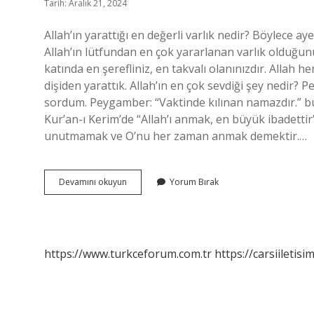
Tarih: Aralık 21, 2024
Allah’ın yarattığı en değerli varlık nedir? Böylece a
Allah’ın lütfundan en çok yararlanan varlık olduğun
katında en şerefliniz, en takvalı olanınızdır. Allah he
dişiden yarattık. Allah’ın en çok sevdiği şey nedir? 
sordum. Peygamber: “Vaktinde kılınan namazdır.” b
Kur’an-ı Kerim’de “Allah’ı anmak, en büyük ibadettir” (
unutmamak ve O’nu her zaman anmak demektir.…
Allah
Devamını okuyun
Yorum Bırak
Katında
En
Değerli
Şey
Nedir
https://www.turkceforum.com.tr
https://carsiiletisi