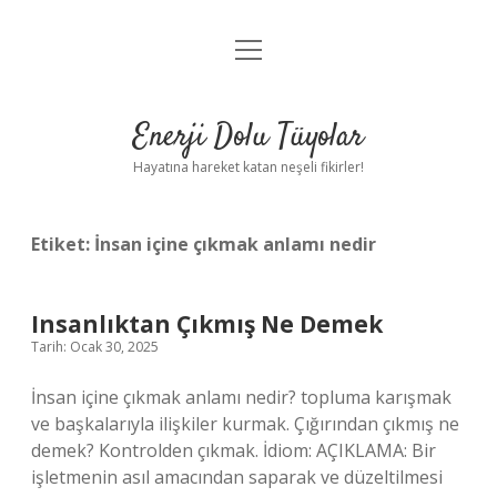
menüyü
Anasayfa
aç
Gizlilik Politikası
Enerji Dolu Tüyolar
Yasal Uyarı
Hayatına hareket katan neşeli fikirler!
Hakkımızda
Etiket:
İnsan içine çıkmak anlamı nedir
Insanlıktan Çıkmış Ne Demek
Tarih: Ocak 30, 2025
İnsan içine çıkmak anlamı nedir? topluma karışmak
ve başkalarıyla ilişkiler kurmak. Çığırından çıkmış ne
demek? Kontrolden çıkmak. İdiom: AÇIKLAMA: Bir
işletmenin asıl amacından saparak ve düzeltilmesi