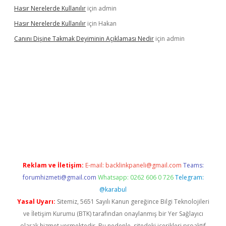
Hasır Nerelerde Kullanılır
için
admin
Hasır Nerelerde Kullanılır
için
Hakan
Canını Dişine Takmak Deyiminin Açıklaması Nedir
için
admin
üncel giriş
https://betexpergir.net/
Reklam ve İletişim:
E-mail:
backlinkpaneli@gmail.com
Teams:
forumhizmeti@gmail.com
Whatsapp: 0262 606 0 726
Telegram:
@karabul
Yasal Uyarı:
Sitemiz, 5651 Sayılı Kanun gereğince Bilgi Teknolojileri
ve İletişim Kurumu (BTK) tarafından onaylanmış bir Yer Sağlayıcı
olarak hizmet vermektedir. Bu nedenle, sitedeki içerikleri proaktif