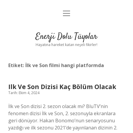
menüyü
Anasayfa
aç
Gizlilik Politikası
Enerji Dolu Tüyolar
Yasal Uyarı
Hayatına hareket katan neşeli fikirler!
Hakkımızda
Etiket:
İlk ve Son filmi hangi platformda
Ilk Ve Son Dizisi Kaç Bölüm Olacak
Tarih: Ekim 4, 2024
İlk ve Son dizisi 2. sezon olacak mı? BluTV’nin
fenomen dizisi İlk ve Son, 2. sezonuyla ekranlara
geri dönüyor. Hakan Bonomo’nun senaryosunu
yazdığı ve ilk sezonu 2021’de yayınlanan dizinin 2.