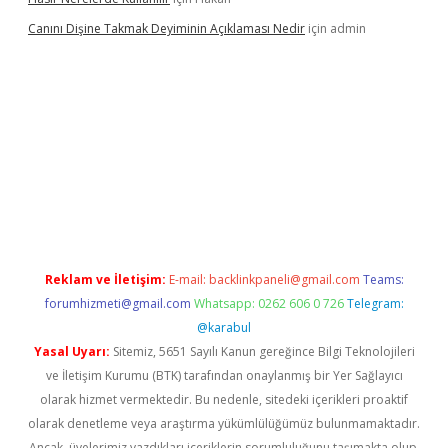
Canını Dişine Takmak Deyiminin Açıklaması Nedir
için
admin
üncel giriş
https://betexpergir.net/
Reklam ve İletişim:
E-mail:
backlinkpaneli@gmail.com
Teams:
forumhizmeti@gmail.com
Whatsapp: 0262 606 0 726
Telegram:
@karabul
Yasal Uyarı:
Sitemiz, 5651 Sayılı Kanun gereğince Bilgi Teknolojileri
ve İletişim Kurumu (BTK) tarafından onaylanmış bir Yer Sağlayıcı
olarak hizmet vermektedir. Bu nedenle, sitedeki içerikleri proaktif
olarak denetleme veya araştırma yükümlülüğümüz bulunmamaktadır.
Ancak, üyelerimiz yazdıkları içeriklerin sorumluluğunu taşımakta olup,