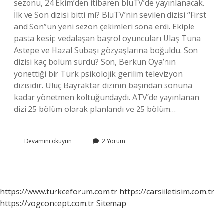
sezonu, 24 Ekim’den itibaren bluTV’de yayınlanacak.
İlk ve Son dizisi bitti mi? BluTV’nin sevilen dizisi “First
and Son”un yeni sezon çekimleri sona erdi. Ekiple
pasta kesip vedalaşan başrol oyuncuları Ulaş Tuna
Astepe ve Hazal Subaşı gözyaşlarına boğuldu. Son
dizisi kaç bölüm sürdü? Son, Berkun Oya’nın
yönettiği bir Türk psikolojik gerilim televizyon
dizisidir. Uluç Bayraktar dizinin başından sonuna
kadar yönetmen koltuğundaydı. ATV’de yayınlanan
dizi 25 bölüm olarak planlandı ve 25 bölüm…
Ilk
Devamını okuyun
2 Yorum
Ve
Son
Dizisi
Kaç
Bölüm
https://www.turkceforum.com.tr
https://carsiiletisim.com.tr
Olacak
https://vogconcept.com.tr
Sitemap