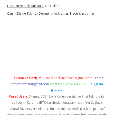
Hasır Nerelerde Kullanılır
için
Hakan
Canını Dişine Takmak Deyiminin Açıklaması Nedir
için
admin
 giriş
betexper güncel giriş
https://betexpergir.net/
Reklam ve İletişim:
E-mail:
backlinkpaneli@gmail.com
Teams:
forumhizmeti@gmail.com
Whatsapp: 0262 606 0 726
Telegram:
@karabul
Yasal Uyarı:
Sitemiz, 5651 Sayılı Kanun gereğince Bilgi Teknolojileri
ve İletişim Kurumu (BTK) tarafından onaylanmış bir Yer Sağlayıcı
olarak hizmet vermektedir. Bu nedenle, sitedeki içerikleri proaktif
olarak denetleme veya araştırma yükümlülüğümüz bulunmamaktadır.