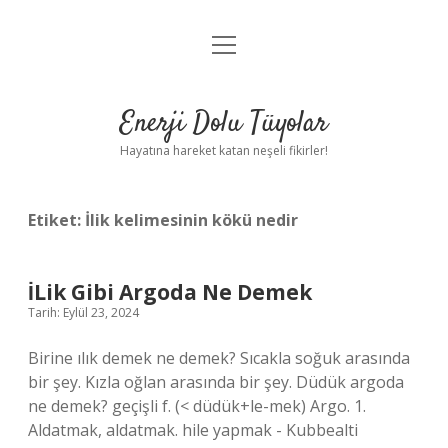
menüyü
Anasayfa
aç
Gizlilik Politikası
Enerji Dolu Tüyolar
Yasal Uyarı
Hayatına hareket katan neşeli fikirler!
Hakkımızda
Etiket:
İlik kelimesinin kökü nedir
İLik Gibi Argoda Ne Demek
Tarih: Eylül 23, 2024
Birine ılık demek ne demek? Sıcakla soğuk arasında
bir şey. Kızla oğlan arasında bir şey. Düdük argoda
ne demek? geçişli f. (< düdük+le-mek) Argo. 1.
Aldatmak, aldatmak. hile yapmak - Kubbealti