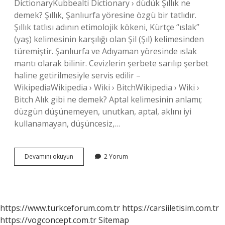
DictionaryKubbealti Dictionary › düdük Şıllık ne
demek? Şıllık, Şanlıurfa yöresine özgü bir tatlıdır.
Şıllık tatlısı adının etimolojik kökeni, Kürtçe “ıslak”
(yaş) kelimesinin karşılığı olan Şil (Şıl) kelimesinden
türemiştir. Şanlıurfa ve Adıyaman yöresinde ıslak
mantı olarak bilinir. Cevizlerin şerbete sarılıp şerbet
haline getirilmesiyle servis edilir –
WikipediaWikipedia › Wiki › BitchWikipedia › Wiki ›
Bitch Alık gibi ne demek? Aptal kelimesinin anlamı;
düzgün düşünemeyen, unutkan, aptal, aklını iyi
kullanamayan, düşüncesiz,…
İLik
Devamını okuyun
2 Yorum
Gibi
Argoda
Ne
Demek
https://www.turkceforum.com.tr
https://carsiiletisim.com.tr
https://vogconcept.com.tr
Sitemap