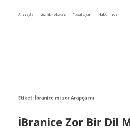
Anasayfa
Gizlilik Politikası
Yasal Uyarı
Hakkımızda
Etiket:
İbranice mi zor Arapça mı
İBranice Zor Bir Dil 