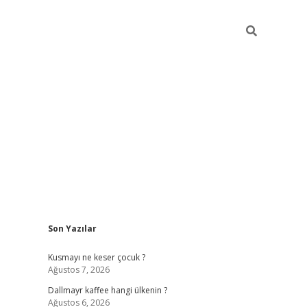
Sidebar
Son Yazılar
ilbet yeni giriş
betexper güncel giri
Kusmayı ne keser çocuk ?
Ağustos 7, 2026
Dallmayr kaffee hangi ülkenin ?
Ağustos 6, 2026