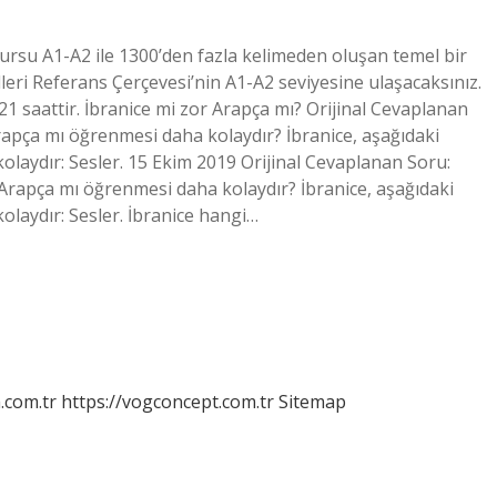
kursu A1-A2 ile 1300’den fazla kelimeden oluşan temel bir
leri Referans Çerçevesi’nin A1-A2 seviyesine ulaşacaksınız.
1 saattir. İbranice mi zor Arapça mı? Orijinal Cevaplanan
Arapça mı öğrenmesi daha kolaydır? İbranice, aşağıdaki
laydır: Sesler. 15 Ekim 2019 Orijinal Cevaplanan Soru:
a Arapça mı öğrenmesi daha kolaydır? İbranice, aşağıdaki
laydır: Sesler. İbranice hangi…
m.com.tr
https://vogconcept.com.tr
Sitemap