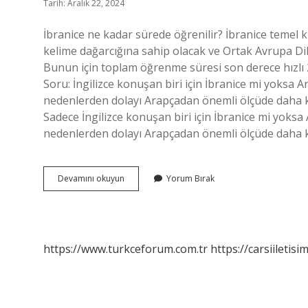
Tarih: Aralık 22, 2024
İbranice ne kadar sürede öğrenilir? İbranice temel 
kelime dağarcığına sahip olacak ve Ortak Avrupa Dil
Bunun için toplam öğrenme süresi son derece hızlı 2
Soru: İngilizce konuşan biri için İbranice mi yoksa 
nedenlerden dolayı Arapçadan önemli ölçüde daha ko
Sadece İngilizce konuşan biri için İbranice mi yoks
nedenlerden dolayı Arapçadan önemli ölçüde daha ko
İBranice
Devamını okuyun
Yorum Bırak
Zor
Bir
Dil
Mi
https://www.turkceforum.com.tr
https://carsiiletisi