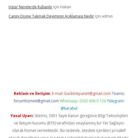
Hasır Nerelerde Kullanılır
için
Hakan
Canını Dişine Takmak Deyiminin Açıklaması Nedir
için
admin
üncel giriş
https://betexpergir.net/
Reklam ve İletişim:
E-mail:
backlinkpaneli@gmail.com
Teams:
forumhizmeti@gmail.com
Whatsapp: 0262 606 0 726
Telegram:
@karabul
Yasal Uyarı:
Sitemiz, 5651 Sayılı Kanun gereğince Bilgi Teknolojileri
ve İletişim Kurumu (BTK) tarafından onaylanmış bir Yer Sağlayıcı
olarak hizmet vermektedir. Bu nedenle, sitedeki içerikleri proaktif
olarak denetleme veya araştırma yükümlülüğümüz bulunmamaktadır.