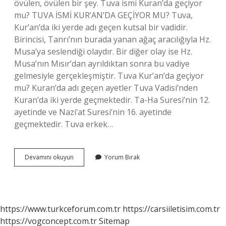
övülen, övülen bir şey. Tuva ismi Kuran’da geçiyor
mu? TUVA İSMİ KUR’AN’DA GEÇİYOR MU? Tuva,
Kur’an’da iki yerde adı geçen kutsal bir vadidir.
Birincisi, Tanrı’nın burada yanan ağaç aracılığıyla Hz.
Musa’ya seslendiği olaydır. Bir diğer olay ise Hz.
Musa’nın Mısır’dan ayrıldıktan sonra bu vadiye
gelmesiyle gerçekleşmiştir. Tuva Kur’an’da geçiyor
mu? Kuran’da adı geçen ayetler Tuva Vadisi’nden
Kuran’da iki yerde geçmektedir. Ta-Ha Suresi’nin 12.
ayetinde ve Nazi’at Suresi’nin 16. ayetinde
geçmektedir. Tuva erkek…
Tuvanın
Devamını okuyun
Yorum Bırak
Anlamı
Ne
https://www.turkceforum.com.tr
https://carsiiletisim.com.tr
https://vogconcept.com.tr
Sitemap