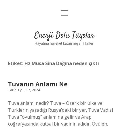
menüyü
Anasayfa
aç
Gizlilik Politikası
Enerji Dolu Tüyolar
Yasal Uyarı
Hayatına hareket katan neşeli fikirler!
Hakkımızda
Etiket:
Hz Musa Sina Dağına neden çıktı
Tuvanın Anlamı Ne
Tarih: Eylül 17, 2024
Tuva anlamı nedir? Tuva – Özerk bir ülke ve
Türklerin yaşadığı Rusya’daki bir yer. Tuva Vadisi
Tuva “övülmüş” anlamına gelir ve Arap
coğrafyasında kutsal bir vadinin adıdır. Övülen,