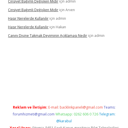
Cinsiyet Bağımlı Değişken Midir
için
admin
Cinsiyet Bağımlı Değişken Midir
için
Arven
Hasır Nerelerde Kullanılır
için
admin
Hasır Nerelerde Kullanılır
için
Hakan
Canını Dişine Takmak Deyiminin Açıklaması Nedir
için
admin
ncel giriş
https://betexpergir.net/
Reklam ve İletişim:
E-mail:
backlinkpaneli@gmail.com
Teams:
forumhizmeti@gmail.com
Whatsapp: 0262 606 0 726
Telegram:
@karabul
Yasal Uyarı:
Sitemiz, 5651 Sayılı Kanun gereğince Bilgi Teknolojileri