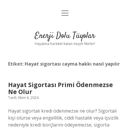
menüyü
Anasayfa
aç
Gizlilik Politikası
Enerji Dolu Tüyolar
Yasal Uyarı
Hayatına hareket katan neşeli fikirler!
Hakkımızda
Etiket:
Hayat sigortası cayma hakkı nasıl yapılır
Hayat Sigortası Primi Ödenmezse
Ne Olur
Tarih: Ekim 6, 2024
Hayat sigortalı kredi ödenmezse ne olur? Sigortalı
kişi ölürse veya engellilik, ciddi hastalık veya işsizlik
nedeniyle kredi borçlarını ödeyemezse, sigorta