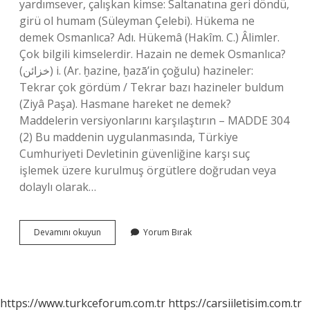
yardımsever, çalışkan kimse: Saltanatına geri döndü,
girü ol humam (Süleyman Çelebi). Hükema ne
demek Osmanlıca? Adı. Hükemâ (Hakîm. C.) Âlimler.
Çok bilgili kimselerdir. Hazain ne demek Osmanlıca?
(ﺧﺰﺍﺋﻦ) i. (Ar. ḫazіne, ḫazā’in çoğulu) hazineler:
Tekrar çok gördüm / Tekrar bazı hazineler buldum
(Ziyâ Paşa). Hasmane hareket ne demek?
Maddelerin versiyonlarını karşılaştırın – MADDE 304
(2) Bu maddenin uygulanmasında, Türkiye
Cumhuriyeti Devletinin güvenliğine karşı suç
işlemek üzere kurulmuş örgütlere doğrudan veya
dolaylı olarak…
Hasmane
Devamını okuyun
Yorum Bırak
Ne
Demek
Osmanlıca
https://www.turkceforum.com.tr
https://carsiiletisim.com.tr