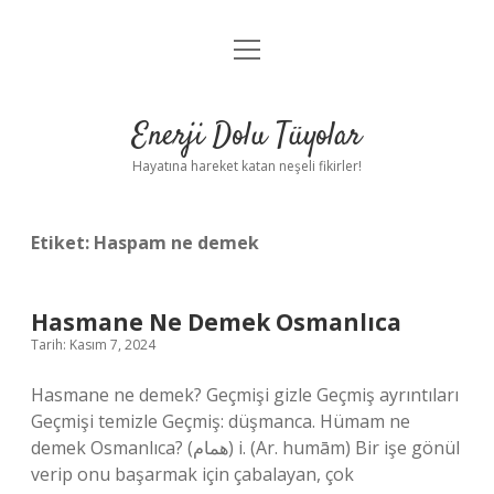
menüyü
Anasayfa
aç
Gizlilik Politikası
Enerji Dolu Tüyolar
Yasal Uyarı
Hayatına hareket katan neşeli fikirler!
Hakkımızda
Etiket:
Haspam ne demek
Hasmane Ne Demek Osmanlıca
Tarih: Kasım 7, 2024
Hasmane ne demek? Geçmişi gizle Geçmiş ayrıntıları
Geçmişi temizle Geçmiş: düşmanca. Hümam ne
demek Osmanlıca? (ﻫﻤﺎﻡ) i. (Ar. humām) Bir işe gönül
verip onu başarmak için çabalayan, çok