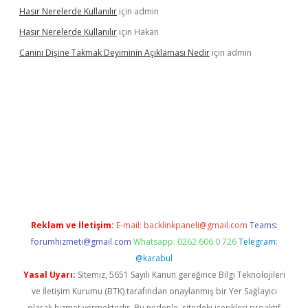
Hasır Nerelerde Kullanılır
için
admin
Hasır Nerelerde Kullanılır
için
Hakan
Canını Dişine Takmak Deyiminin Açıklaması Nedir
için
admin
ncel giriş
https://betexpergir.net/
Reklam ve İletişim:
E-mail:
backlinkpaneli@gmail.com
Teams:
forumhizmeti@gmail.com
Whatsapp: 0262 606 0 726
Telegram:
@karabul
Yasal Uyarı:
Sitemiz, 5651 Sayılı Kanun gereğince Bilgi Teknolojileri
ve İletişim Kurumu (BTK) tarafından onaylanmış bir Yer Sağlayıcı
olarak hizmet vermektedir. Bu nedenle, sitedeki içerikleri proaktif