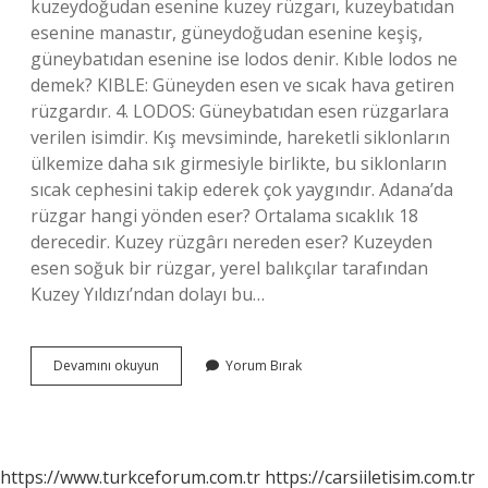
kuzeydoğudan esenine kuzey rüzgarı, kuzeybatıdan
esenine manastır, güneydoğudan esenine keşiş,
güneybatıdan esenine ise lodos denir. Kıble lodos ne
demek? KIBLE: Güneyden esen ve sıcak hava getiren
rüzgardır. 4. LODOS: Güneybatıdan esen rüzgarlara
verilen isimdir. Kış mevsiminde, hareketli siklonların
ülkemize daha sık girmesiyle birlikte, bu siklonların
sıcak cephesini takip ederek çok yaygındır. Adana’da
rüzgar hangi yönden eser? Ortalama sıcaklık 18
derecedir. Kuzey rüzgârı nereden eser? Kuzeyden
esen soğuk bir rüzgar, yerel balıkçılar tarafından
Kuzey Yıldızı’ndan dolayı bu…
Kıble
Devamını okuyun
Yorum Bırak
Rüzgarı
Nereden
Eser
https://www.turkceforum.com.tr
https://carsiiletisim.com.tr