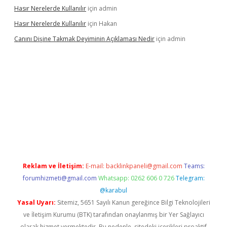
Hasır Nerelerde Kullanılır
için
admin
Hasır Nerelerde Kullanılır
için
Hakan
Canını Dişine Takmak Deyiminin Açıklaması Nedir
için
admin
üncel giriş
https://betexpergir.net/
Reklam ve İletişim:
E-mail:
backlinkpaneli@gmail.com
Teams:
forumhizmeti@gmail.com
Whatsapp: 0262 606 0 726
Telegram:
@karabul
Yasal Uyarı:
Sitemiz, 5651 Sayılı Kanun gereğince Bilgi Teknolojileri
ve İletişim Kurumu (BTK) tarafından onaylanmış bir Yer Sağlayıcı
olarak hizmet vermektedir. Bu nedenle, sitedeki içerikleri proaktif