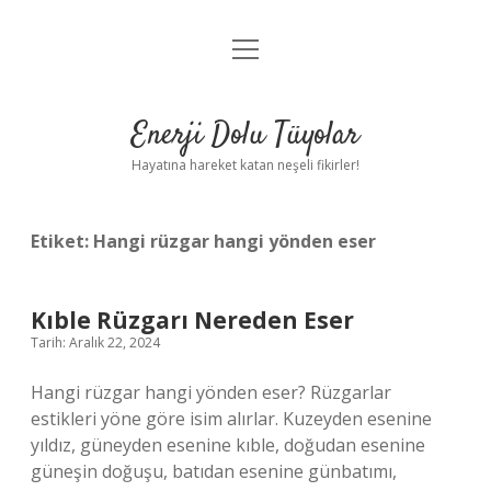
menüyü
Anasayfa
aç
Gizlilik Politikası
Enerji Dolu Tüyolar
Yasal Uyarı
Hayatına hareket katan neşeli fikirler!
Hakkımızda
Etiket:
Hangi rüzgar hangi yönden eser
Kıble Rüzgarı Nereden Eser
Tarih: Aralık 22, 2024
Hangi rüzgar hangi yönden eser? Rüzgarlar
estikleri yöne göre isim alırlar. Kuzeyden esenine
yıldız, güneyden esenine kıble, doğudan esenine
güneşin doğuşu, batıdan esenine günbatımı,