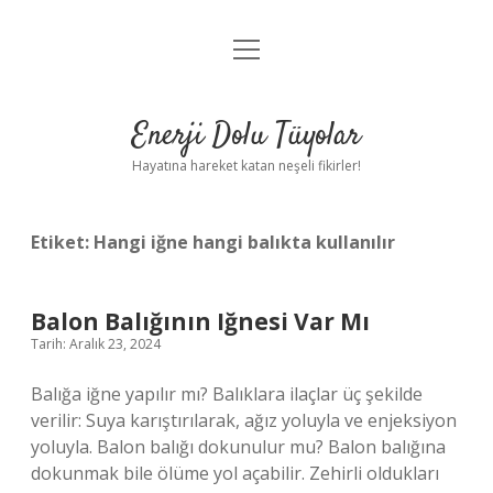
menüyü
Anasayfa
aç
Gizlilik Politikası
Enerji Dolu Tüyolar
Yasal Uyarı
Hayatına hareket katan neşeli fikirler!
Hakkımızda
Etiket:
Hangi iğne hangi balıkta kullanılır
Balon Balığının Iğnesi Var Mı
Tarih: Aralık 23, 2024
Balığa iğne yapılır mı? Balıklara ilaçlar üç şekilde
verilir: Suya karıştırılarak, ağız yoluyla ve enjeksiyon
yoluyla. Balon balığı dokunulur mu? Balon balığına
dokunmak bile ölüme yol açabilir. Zehirli oldukları