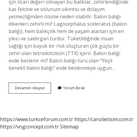
için ticari değeri olmayan bu balıklar, zehirlendiğinde
kas felcine ve solunum sıkıntısı ve dolaşım
yetmezliğinden ölüme neden olabilir. Balon balığı
dikenleri zehirli mi? Lagocephalus sceleratus (balon
balığı), hem balıkçılık hem de yaşam alanları için en
yıkıcı ve saldırgan türdür. Tüketildiğinde insan
sağlığı için büyük bir risk oluşturan çok güçlü bir
zehir olan tetrodotoksin (TTX) içerir. Balon balığı
evde beslenir mi? Balon balığı türü olan “Yeşil
benekli balon balığı” evde beslenmeye uygun…
Balon
Devamını okuyun
Yorum Bırak
Balığının
Iğnesi
Var
Mı
https://www.turkceforum.com.tr
https://carsiiletisim.com.tr
https://vogconcept.com.tr
Sitemap