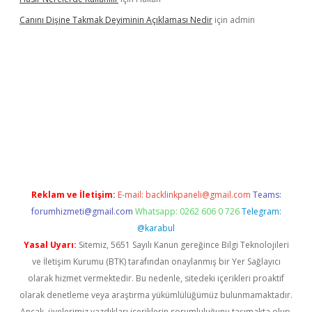
Canını Dişine Takmak Deyiminin Açıklaması Nedir
için
admin
ncel giriş
https://betexpergir.net/
Reklam ve İletişim:
E-mail:
backlinkpaneli@gmail.com
Teams:
forumhizmeti@gmail.com
Whatsapp: 0262 606 0 726
Telegram:
@karabul
Yasal Uyarı:
Sitemiz, 5651 Sayılı Kanun gereğince Bilgi Teknolojileri
ve İletişim Kurumu (BTK) tarafından onaylanmış bir Yer Sağlayıcı
olarak hizmet vermektedir. Bu nedenle, sitedeki içerikleri proaktif
olarak denetleme veya araştırma yükümlülüğümüz bulunmamaktadır.
Ancak, üyelerimiz yazdıkları içeriklerin sorumluluğunu taşımakta olup,