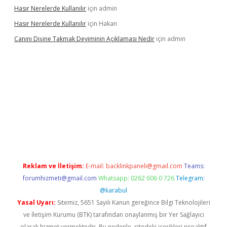
Hasır Nerelerde Kullanılır
için
admin
Hasır Nerelerde Kullanılır
için
Hakan
Canını Dişine Takmak Deyiminin Açıklaması Nedir
için
admin
üncel giriş
https://betexpergir.net/
Reklam ve İletişim:
E-mail:
backlinkpaneli@gmail.com
Teams:
forumhizmeti@gmail.com
Whatsapp: 0262 606 0 726
Telegram:
@karabul
Yasal Uyarı:
Sitemiz, 5651 Sayılı Kanun gereğince Bilgi Teknolojileri
ve İletişim Kurumu (BTK) tarafından onaylanmış bir Yer Sağlayıcı
olarak hizmet vermektedir. Bu nedenle, sitedeki içerikleri proaktif