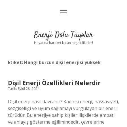
menüyü
Anasayfa
aç
Gizlilik Politikası
Enerji Dolu Tüyolar
Yasal Uyarı
Hayatına hareket katan neşeli fikirler!
Hakkımızda
Etiket:
Hangi burcun dişil enerjisi yüksek
Dişil Enerji Özellikleri Nelerdir
Tarih: Eylül 28, 2024
Dişil enerji nasıl davranır? Kadınsı enerji, hassasiyeti,
sezgiselliği ve uyum sağlamayı vurgulayan bir enerji
türüdür. Bu enerjiye sahip kişiler ilişkilerde empati
ve anlayış gösterme eğilimindedir, çevrelerine