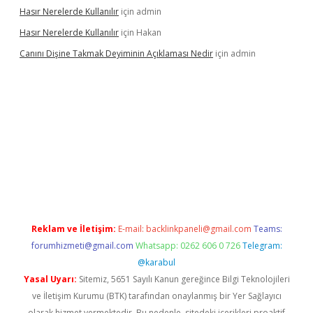
Hasır Nerelerde Kullanılır
için
admin
Hasır Nerelerde Kullanılır
için
Hakan
Canını Dişine Takmak Deyiminin Açıklaması Nedir
için
admin
üncel giriş
https://betexpergir.net/
Reklam ve İletişim:
E-mail:
backlinkpaneli@gmail.com
Teams:
forumhizmeti@gmail.com
Whatsapp: 0262 606 0 726
Telegram:
@karabul
Yasal Uyarı:
Sitemiz, 5651 Sayılı Kanun gereğince Bilgi Teknolojileri
ve İletişim Kurumu (BTK) tarafından onaylanmış bir Yer Sağlayıcı
olarak hizmet vermektedir. Bu nedenle, sitedeki içerikleri proaktif