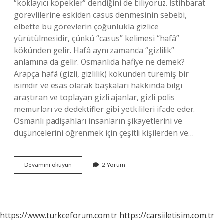
“koklayıcı köpekler” dendiğini de biliyoruz. İstihbarat
görevlilerine eskiden casus denmesinin sebebi,
elbette bu görevlerin çoğunlukla gizlice
yürütülmesidir, çünkü “casus” kelimesi “hafâ”
kökünden gelir. Hafâ aynı zamanda “gizlilik”
anlamına da gelir. Osmanlıda hafiye ne demek?
Arapça hafâ (gizli, gizlilik) kökünden türemiş bir
isimdir ve esas olarak başkaları hakkında bilgi
araştıran ve toplayan gizli ajanlar, gizli polis
memurları ve dedektifler gibi yetkilileri ifade eder.
Osmanlı padişahları insanların şikayetlerini ve
düşüncelerini öğrenmek için çeşitli kişilerden ve…
Hafiye
Devamını okuyun
2 Yorum
Etmek
Ne
Demek
https://www.turkceforum.com.tr
https://carsiiletisim.com.tr