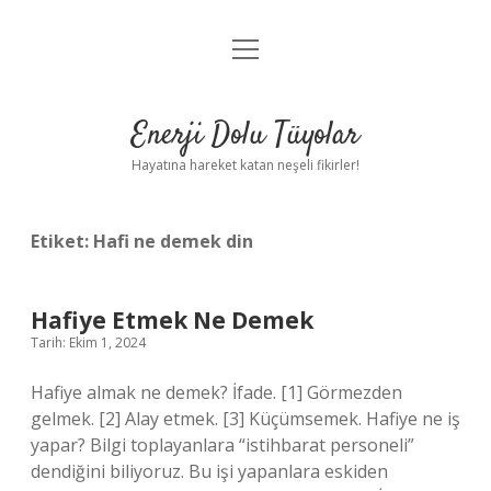
menüyü
Anasayfa
aç
Gizlilik Politikası
Enerji Dolu Tüyolar
Yasal Uyarı
Hayatına hareket katan neşeli fikirler!
Hakkımızda
Etiket:
Hafi ne demek din
Hafiye Etmek Ne Demek
Tarih: Ekim 1, 2024
Hafiye almak ne demek? İfade. [1] Görmezden
gelmek. [2] Alay etmek. [3] Küçümsemek. Hafiye ne iş
yapar? Bilgi toplayanlara “istihbarat personeli”
dendiğini biliyoruz. Bu işi yapanlara eskiden