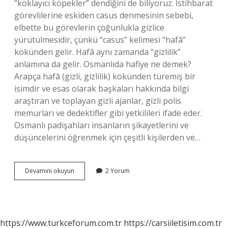
“koklayıcı köpekler” dendiğini de biliyoruz. İstihbarat
görevlilerine eskiden casus denmesinin sebebi,
elbette bu görevlerin çoğunlukla gizlice
yürütülmesidir, çünkü “casus” kelimesi “hafâ”
kökünden gelir. Hafâ aynı zamanda “gizlilik”
anlamına da gelir. Osmanlıda hafiye ne demek?
Arapça hafâ (gizli, gizlilik) kökünden türemiş bir
isimdir ve esas olarak başkaları hakkında bilgi
araştıran ve toplayan gizli ajanlar, gizli polis
memurları ve dedektifler gibi yetkilileri ifade eder.
Osmanlı padişahları insanların şikayetlerini ve
düşüncelerini öğrenmek için çeşitli kişilerden ve…
Hafiye
Devamını okuyun
2 Yorum
Etmek
Ne
Demek
https://www.turkceforum.com.tr
https://carsiiletisim.com.tr