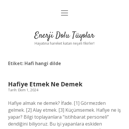
menüyü
Anasayfa
aç
Gizlilik Politikası
Enerji Dolu Tüyolar
Yasal Uyarı
Hayatına hareket katan neşeli fikirler!
Hakkımızda
Etiket:
Hafi hangi dilde
Hafiye Etmek Ne Demek
Tarih: Ekim 1, 2024
Hafiye almak ne demek? İfade. [1] Görmezden
gelmek. [2] Alay etmek. [3] Küçümsemek. Hafiye ne iş
yapar? Bilgi toplayanlara “istihbarat personeli”
dendiğini biliyoruz. Bu işi yapanlara eskiden