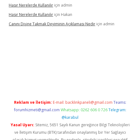
Hasır Nerelerde Kullanılır
için
admin
Hasır Nerelerde Kullanılır
için
Hakan
Canını Dişine Takmak Deyiminin Açıklaması Nedir
için
admin
üncel giriş
https://betexpergir.net/
Reklam ve İletişim:
E-mail:
backlinkpaneli@gmail.com
Teams:
forumhizmeti@gmail.com
Whatsapp: 0262 606 0 726
Telegram:
@karabul
Yasal Uyarı:
Sitemiz, 5651 Sayılı Kanun gereğince Bilgi Teknolojileri
ve İletişim Kurumu (BTK) tarafından onaylanmış bir Yer Sağlayıcı
olarak hizmet vermektedir. Bu nedenle, sitedeki içerikleri proaktif