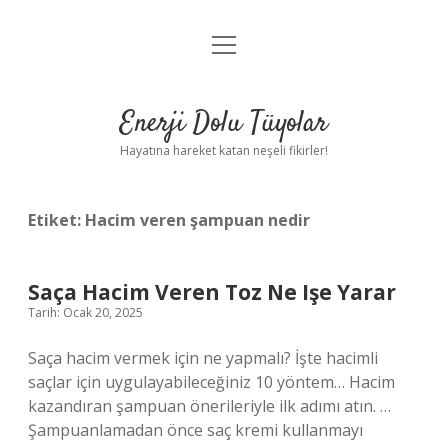
menüyü
Anasayfa
aç
Gizlilik Politikası
Enerji Dolu Tüyolar
Yasal Uyarı
Hayatına hareket katan neşeli fikirler!
Hakkımızda
Etiket:
Hacim veren şampuan nedir
Saça Hacim Veren Toz Ne Işe Yarar
Tarih: Ocak 20, 2025
Saça hacim vermek için ne yapmalı? İşte hacimli
saçlar için uygulayabileceğiniz 10 yöntem… Hacim
kazandıran şampuan önerileriyle ilk adımı atın. …
Şampuanlamadan önce saç kremi kullanmayı