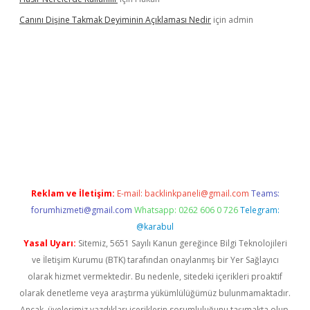
Canını Dişine Takmak Deyiminin Açıklaması Nedir
için
admin
ni giriş
betexper güncel giriş
https://betexpergir.net/
Reklam ve İletişim:
E-mail:
backlinkpaneli@gmail.com
Teams:
forumhizmeti@gmail.com
Whatsapp: 0262 606 0 726
Telegram:
@karabul
Yasal Uyarı:
Sitemiz, 5651 Sayılı Kanun gereğince Bilgi Teknolojileri
ve İletişim Kurumu (BTK) tarafından onaylanmış bir Yer Sağlayıcı
olarak hizmet vermektedir. Bu nedenle, sitedeki içerikleri proaktif
olarak denetleme veya araştırma yükümlülüğümüz bulunmamaktadır.
Ancak, üyelerimiz yazdıkları içeriklerin sorumluluğunu taşımakta olup,