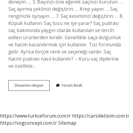
deneyin. … 3. Başınızı öne eğerek saçınızı kurutun. …
Saç ayırma şeklinizi değiştirin. … Krep yapın. … Saç
renginizle oynayın. … 7. Saç kesiminizi değiştirin. … 8.
Köpük kullanın. Saç tozu ne işe yarar? Saç pudrası
saç bakımında yaygın olarak kullanılan ve tercih
edilen ürünlerden biridir. Genellikle saça dolgunluk
ve hacim kazandırmak için kullanılır. Toz formunda
gelir. Ayrıca birçok renk ve seçeneği vardır. Saç
hacmi pudrası nasıl kullanılır? – Kuru saç diplerine
ve özellikle…
Saça
Devamını okuyun
Yorum Bırak
Hacim
Veren
Toz
Ne
Işe
https://www.turkceforum.com.tr
https://carsiiletisim.com.tr
Yarar
https://vogconcept.com.tr
Sitemap