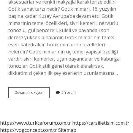
aksesuarlar ve renkli makyajla karakterize edilir.
Gotik sanat tarzı nedir? Gotik mimari, 16. yüzyılın
başına kadar Kuzey Avrupa’da devam etti. Gotik
mimarinin temel özellikleri, sivri kemerli, nervürlü
tonozlu, gül pencereli, kuleli ve payandalı son
derece yüksek binalardır. Gotik mimarinin temel
eseri katedraldir. Gotik mimarinin özellikleri
nelerdir? Gotik mimarinin üç temel yapısal özelliği
vardır: sivri kemerler, uçan payandalar ve kaburga
tonozlar. Gotik stili genel olarak ele alırsak,
dikkatimizi çeken ilk şey eserlerin uzunlamasına…
Neo
Devamını okuyun
2 Yorum
Gotik
Tarz
Ne
Demek
https://www.turkceforum.com.tr
https://carsiiletisim.com.tr
https://vogconcept.com.tr
Sitemap