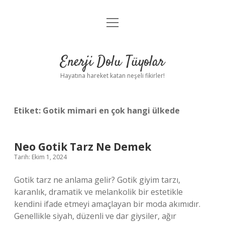
menüyü
Anasayfa
aç
Gizlilik Politikası
Enerji Dolu Tüyolar
Yasal Uyarı
Hayatına hareket katan neşeli fikirler!
Hakkımızda
Etiket:
Gotik mimari en çok hangi ülkede
Neo Gotik Tarz Ne Demek
Tarih: Ekim 1, 2024
Gotik tarz ne anlama gelir? Gotik giyim tarzı,
karanlık, dramatik ve melankolik bir estetikle
kendini ifade etmeyi amaçlayan bir moda akımıdır.
Genellikle siyah, düzenli ve dar giysiler, ağır