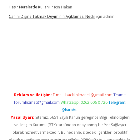
Hasır Nerelerde Kullanılır
için
Hakan
Canını Dişine Takmak Deyiminin Açıklaması Nedir
için
admin
üncel giriş
https://betexpergir.net/
Reklam ve İletişim:
E-mail:
backlinkpaneli@gmail.com
Teams:
forumhizmeti@gmail.com
Whatsapp: 0262 606 0 726
Telegram:
@karabul
Yasal Uyarı:
Sitemiz, 5651 Sayılı Kanun gereğince Bilgi Teknolojileri
ve İletişim Kurumu (BTK) tarafından onaylanmış bir Yer Sağlayıcı
olarak hizmet vermektedir. Bu nedenle, sitedeki içerikleri proaktif
olarak denetleme veya araştırma yükümlülüğümüz bulunmamaktadır.