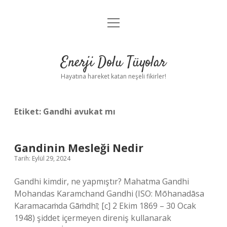
menüyü
Anasayfa
aç
Gizlilik Politikası
Enerji Dolu Tüyolar
Yasal Uyarı
Hayatına hareket katan neşeli fikirler!
Hakkımızda
Etiket:
Gandhi avukat mı
Gandinin Mesleği Nedir
Tarih: Eylül 29, 2024
Gandhi kimdir, ne yapmıştır? Mahatma Gandhi
Mohandas Karamchand Gandhi (ISO: Mōhanadāsa
Karamacaṁda Gāṁdhī; [c] 2 Ekim 1869 – 30 Ocak
1948) şiddet içermeyen direniş kullanarak