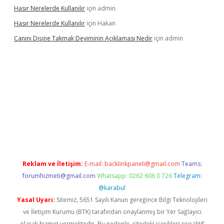
Hasır Nerelerde Kullanılır
için
admin
Hasır Nerelerde Kullanılır
için
Hakan
Canını Dişine Takmak Deyiminin Açıklaması Nedir
için
admin
üncel giriş
https://betexpergir.net/
Reklam ve İletişim:
E-mail:
backlinkpaneli@gmail.com
Teams:
forumhizmeti@gmail.com
Whatsapp: 0262 606 0 726
Telegram:
@karabul
Yasal Uyarı:
Sitemiz, 5651 Sayılı Kanun gereğince Bilgi Teknolojileri
ve İletişim Kurumu (BTK) tarafından onaylanmış bir Yer Sağlayıcı
olarak hizmet vermektedir. Bu nedenle, sitedeki içerikleri proaktif