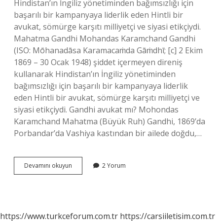
Hindistan’ın İngiliz yönetiminden bağımsızlığı için
başarılı bir kampanyaya liderlik eden Hintli bir
avukat, sömürge karşıtı milliyetçi ve siyasi etikçiydi.
Mahatma Gandhi Mohandas Karamchand Gandhi
(ISO: Mōhanadāsa Karamacaṁda Gāṁdhī; [c] 2 Ekim
1869 – 30 Ocak 1948) şiddet içermeyen direniş
kullanarak Hindistan’ın İngiliz yönetiminden
bağımsızlığı için başarılı bir kampanyaya liderlik
eden Hintli bir avukat, sömürge karşıtı milliyetçi ve
siyasi etikçiydi. Gandhi avukat mı? Mohondas
Karamchand Mahatma (Büyük Ruh) Gandhi, 1869’da
Porbandar’da Vashiya kastından bir ailede doğdu,…
Gandinin
Devamını okuyun
2 Yorum
Mesleği
Nedir
https://www.turkceforum.com.tr
https://carsiiletisim.com.tr