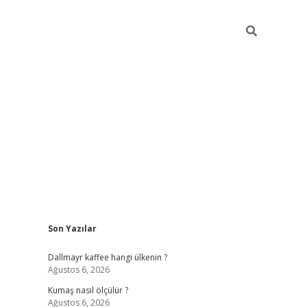
Sidebar
Son Yazılar
ilbet yeni giriş
betexper güncel gir
Dallmayr kaffee hangi ülkenin ?
Ağustos 6, 2026
Kumaş nasıl ölçülür ?
Ağustos 6, 2026