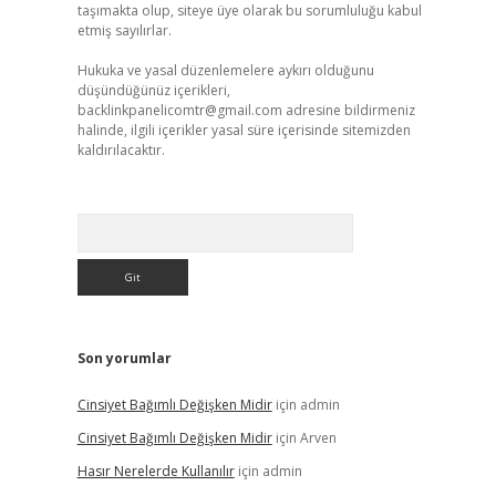
taşımakta olup, siteye üye olarak bu sorumluluğu kabul
etmiş sayılırlar.
Hukuka ve yasal düzenlemelere aykırı olduğunu
düşündüğünüz içerikleri,
backlinkpanelicomtr@gmail.com
adresine bildirmeniz
halinde, ilgili içerikler yasal süre içerisinde sitemizden
kaldırılacaktır.
Arama
Son yorumlar
Cinsiyet Bağımlı Değişken Midir
için
admin
Cinsiyet Bağımlı Değişken Midir
için
Arven
Hasır Nerelerde Kullanılır
için
admin