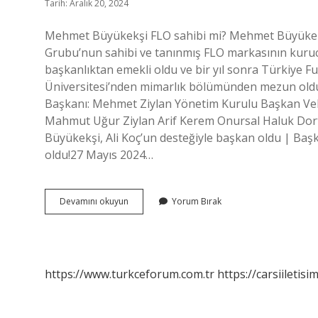
Tarih: Aralık 20, 2024
Mehmet Büyükekşi FLO sahibi mi? Mehmet Büyükekşi,
Grubu’nun sahibi ve tanınmış FLO markasının kuru
başkanlıktan emekli oldu ve bir yıl sonra Türkiye F
Üniversitesi’nden mimarlık bölümünden mezun oldu
Başkanı: Mehmet Ziylan Yönetim Kurulu Başkan Vek
Mahmut Uğur Ziylan Arif Kerem Onursal Haluk Dor
Büyükekşi, Ali Koç’un desteğiyle başkan oldu | Ba
oldu!27 Mayıs 2024…
Mehmet
Devamını okuyun
Yorum Bırak
Büyükekşi
Flonun
Sahibi
Mi
https://www.turkceforum.com.tr
https://carsiiletisi