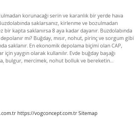
ulmadan korunacağı serin ve karanlık bir yerde hava
 Buzdolabında saklarsanız, kirlenme ve bozulmadan
ez bir kapta saklanırsa 8 aya kadar dayanır. Buzdolabında
 depolanır mı? Buğday, mısır, nohut, pirinç ve sorgum gibi
nda saklanır. En ekonomik depolama biçimi olan CAP,
r için yaygın olarak kullanılır. Evde buğday başağı
pa, bulgur, mercimek, nohut bolluk ve bereketin…
m.com.tr
https://vogconcept.com.tr
Sitemap