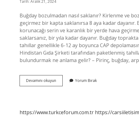
Tarih: Aralık 21, 2024
Buğday bozulmadan nasıl saklanır? Kirlenme ve boz
geçirmez bir kapta saklanırsa 8 aya kadar dayanır.
korunacağı serin ve karanlık bir yerde hava geçirm
saklarsanız, bir yıla kadar dayanır. Buğday toprakta
tahıllar genellikle 6-12 ay boyunca CAP depolaması
Hindistan Gıda Şirketi tarafından paketlenmiş tahılla
bulundurmak ne anlama gelir? – Pirinç, buğday, ar
Buğday
Devamını okuyun
Yorum Bırak
Başağıyla
Saklanır
Mı
https://www.turkceforum.com.tr
https://carsiiletisi