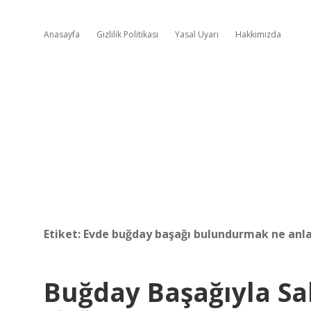
Anasayfa
Gizlilik Politikası
Yasal Uyarı
Hakkımızda
Etiket:
Evde buğday başağı bulundurmak ne anl
Buğday Başağıyla Sa