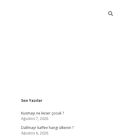
Sidebar
Son Yazılar
ilbet yeni giriş
betexper güncel giri
Kusmayı ne keser çocuk ?
Ağustos 7, 2026
Dallmayr kaffee hangi ülkenin ?
Ağustos 6, 2026