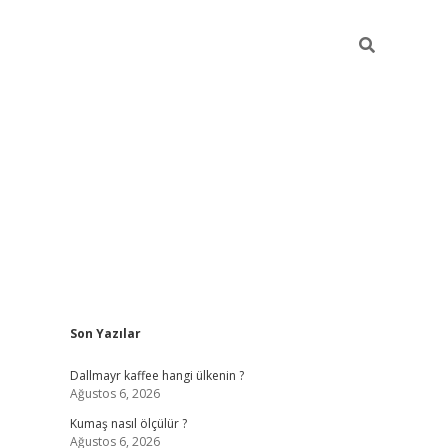
Sidebar
Son Yazılar
ilbet yeni giriş
betexper güncel gir
Dallmayr kaffee hangi ülkenin ?
Ağustos 6, 2026
Kumaş nasıl ölçülür ?
Ağustos 6, 2026