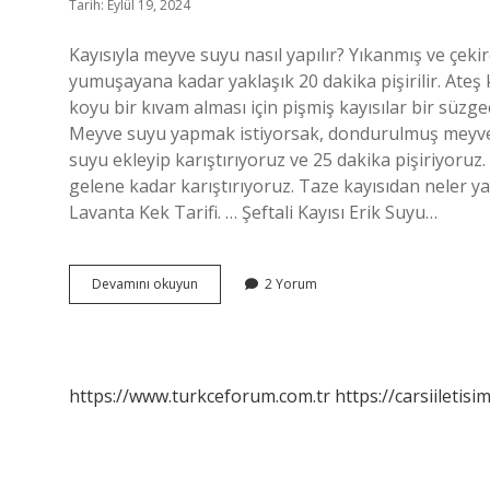
Tarih: Eylül 19, 2024
Kayısıyla meyve suyu nasıl yapılır? Yıkanmış ve çekird
yumuşayana kadar yaklaşık 20 dakika pişirilir. Ateş ka
koyu bir kıvam alması için pişmiş kayısılar bir süzgec
Meyve suyu yapmak istiyorsak, dondurulmuş meyve
suyu ekleyip karıştırıyoruz ve 25 dakika pişiriyor
gelene kadar karıştırıyoruz. Taze kayısıdan neler yapıl
Lavanta Kek Tarifi. … Şeftali Kayısı Erik Suyu…
Ev
Devamını okuyun
2 Yorum
Yapımı
Kayısı
Meyve
Suyu
Nasıl
https://www.turkceforum.com.tr
https://carsiiletisi
Yapılır