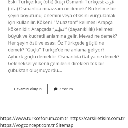
Eski Türkçe: küç‎ (otk) (küç) Osmanlı Türkçesi: قوت‎
(ota) Osmanlıca muazzam ne demek? Bu kelime bir
şeyin boyutunu, önemini veya etkisini vurgulamak
için kullanılır. Kökeni: “Muazzam” kelimesi Arapça
kökenlidir. Arapçada “عَظِيم” (dayanıklılık) kelimesi
büyük ve kudretli anlamına gelir. Mevad ne demek?
Her şeyin özü ve esası. Öz Türkçede güçlü ne
demek? “Güçlü” Türkçe’de ne anlama geliyor?
Ayberk güçlü demektir. Osmanlıda Gabya ne demek?
Geleneksel yelkenli gemilerin direkleri tek bir
çubuktan oluşmuyordu.…
Kuvvetli
Devamını okuyun
2 Yorum
Osmanlıca
Ne
Demek
https://www.turkceforum.com.tr
https://carsiiletisim.com.tr
https://vogconcept.com.tr
Sitemap