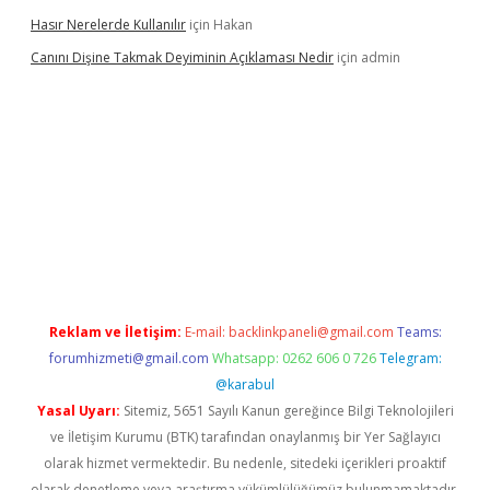
Hasır Nerelerde Kullanılır
için
Hakan
Canını Dişine Takmak Deyiminin Açıklaması Nedir
için
admin
ncel giriş
https://betexpergir.net/
Reklam ve İletişim:
E-mail:
backlinkpaneli@gmail.com
Teams:
forumhizmeti@gmail.com
Whatsapp: 0262 606 0 726
Telegram:
@karabul
Yasal Uyarı:
Sitemiz, 5651 Sayılı Kanun gereğince Bilgi Teknolojileri
ve İletişim Kurumu (BTK) tarafından onaylanmış bir Yer Sağlayıcı
olarak hizmet vermektedir. Bu nedenle, sitedeki içerikleri proaktif
olarak denetleme veya araştırma yükümlülüğümüz bulunmamaktadır.