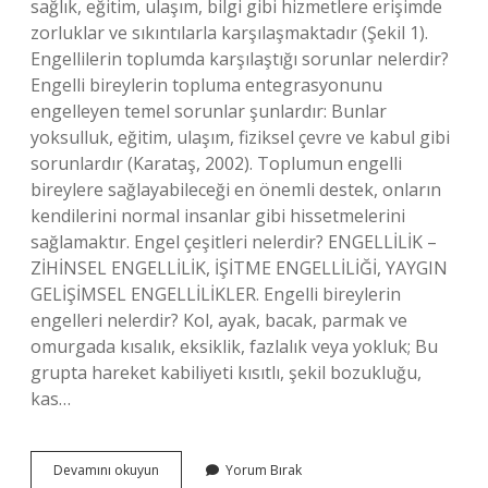
sağlık, eğitim, ulaşım, bilgi gibi hizmetlere erişimde
zorluklar ve sıkıntılarla karşılaşmaktadır (Şekil 1).
Engellilerin toplumda karşılaştığı sorunlar nelerdir?
Engelli bireylerin topluma entegrasyonunu
engelleyen temel sorunlar şunlardır: Bunlar
yoksulluk, eğitim, ulaşım, fiziksel çevre ve kabul gibi
sorunlardır (Karataş, 2002). Toplumun engelli
bireylere sağlayabileceği en önemli destek, onların
kendilerini normal insanlar gibi hissetmelerini
sağlamaktır. Engel çeşitleri nelerdir? ENGELLİLİK –
ZİHİNSEL ENGELLİLİK, İŞİTME ENGELLİLİĞİ, YAYGIN
GELİŞİMSEL ENGELLİLİKLER. Engelli bireylerin
engelleri nelerdir? Kol, ayak, bacak, parmak ve
omurgada kısalık, eksiklik, fazlalık veya yokluk; Bu
grupta hareket kabiliyeti kısıtlı, şekil bozukluğu,
kas…
Engellilerin
Devamını okuyun
Yorum Bırak