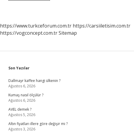
Topluma
Katılmalarında
En
Büyük
Engel
https://www.turkceforum.com.tr
https://carsiiletisim.com.tr
Nelerdir
https://vogconcept.com.tr
Sitemap
Sidebar
Son Yazılar
Dallmayr kaffee hangi ülkenin ?
Ağustos 6, 2026
Kumaş nasıl ölçülür ?
Ağustos 6, 2026
AVEL demek ?
Ağustos 5, 2026
Altın fiyatları illere göre değişir mi ?
Ağustos 3, 2026