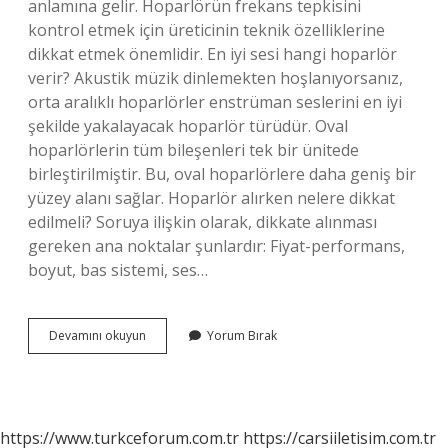
anlamına gelir. Hoparlörün frekans tepkisini
kontrol etmek için üreticinin teknik özelliklerine
dikkat etmek önemlidir. En iyi sesi hangi hoparlör
verir? Akustik müzik dinlemekten hoşlanıyorsanız,
orta aralıklı hoparlörler enstrüman seslerini en iyi
şekilde yakalayacak hoparlör türüdür. Oval
hoparlörlerin tüm bileşenleri tek bir ünitede
birleştirilmiştir. Bu, oval hoparlörlere daha geniş bir
yüzey alanı sağlar. Hoparlör alırken nelere dikkat
edilmeli? Soruya ilişkin olarak, dikkate alınması
gereken ana noktalar şunlardır: Fiyat-performans,
boyut, bas sistemi, ses…
Hoparlör
Devamını okuyun
Yorum Bırak
Ses
Kalitesi
Nasıl
Anlaşılır
https://www.turkceforum.com.tr
https://carsiiletisim.com.tr