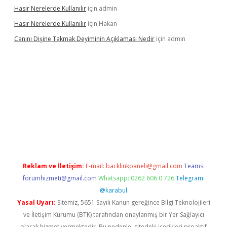
Hasır Nerelerde Kullanılır
için
admin
Hasır Nerelerde Kullanılır
için
Hakan
Canını Dişine Takmak Deyiminin Açıklaması Nedir
için
admin
üncel giriş
https://betexpergir.net/
Reklam ve İletişim:
E-mail:
backlinkpaneli@gmail.com
Teams:
forumhizmeti@gmail.com
Whatsapp: 0262 606 0 726
Telegram:
@karabul
Yasal Uyarı:
Sitemiz, 5651 Sayılı Kanun gereğince Bilgi Teknolojileri
ve İletişim Kurumu (BTK) tarafından onaylanmış bir Yer Sağlayıcı
olarak hizmet vermektedir. Bu nedenle, sitedeki içerikleri proaktif