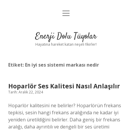
menüyü
Anasayfa
aç
Gizlilik Politikası
Enerji Dolu Tüyolar
Yasal Uyarı
Hayatına hareket katan neşeli fikirler!
Hakkımızda
Etiket:
En iyi ses sistemi markası nedir
Hoparlör Ses Kalitesi Nasıl Anlaşılır
Tarih: Aralık 22, 2024
Hoparlör kalitesini ne belirler? Hoparlörün frekans
tepkisi, sesin hangi frekans aralığında ne kadar iyi
yeniden üretildiğini belirler. Daha geniş bir frekans
aralığı, daha ayrıntılı ve dengeli bir ses üretimi