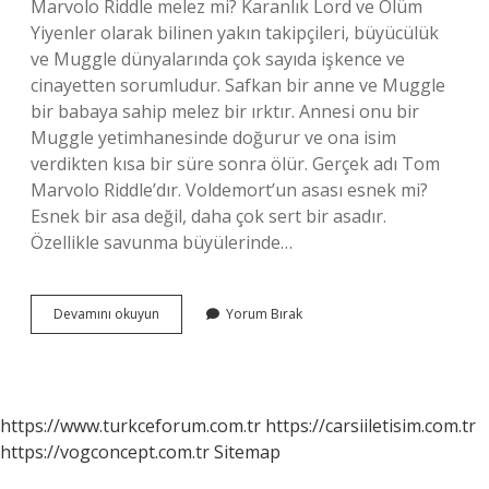
Marvolo Riddle melez mi? Karanlık Lord ve Ölüm
Yiyenler olarak bilinen yakın takipçileri, büyücülük
ve Muggle dünyalarında çok sayıda işkence ve
cinayetten sorumludur. Safkan bir anne ve Muggle
bir babaya sahip melez bir ırktır. Annesi onu bir
Muggle yetimhanesinde doğurur ve ona isim
verdikten kısa bir süre sonra ölür. Gerçek adı Tom
Marvolo Riddle’dır. Voldemort’un asası esnek mi?
Esnek bir asa değil, daha çok sert bir asadır.
Özellikle savunma büyülerinde…
Voldemort
Devamını okuyun
Yorum Bırak
Asası
Hangi
Ağaçtan
https://www.turkceforum.com.tr
https://carsiiletisim.com.tr
https://vogconcept.com.tr
Sitemap