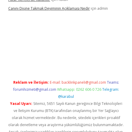
Canını Dişine Takmak Deyiminin Açıklaması Nedir
için
admin
üncel giriş
https://betexpergir.net/
Reklam ve İletişim:
E-mail:
backlinkpaneli@gmail.com
Teams:
forumhizmeti@gmail.com
Whatsapp: 0262 606 0 726
Telegram:
@karabul
Yasal Uyarı:
Sitemiz, 5651 Sayılı Kanun gereğince Bilgi Teknolojileri
ve İletişim Kurumu (BTK) tarafından onaylanmış bir Yer Sağlayıcı
olarak hizmet vermektedir. Bu nedenle, sitedeki içerikleri proaktif
olarak denetleme veya araştırma yükümlülüğümüz bulunmamaktadır.
Ancak, üyelerimiz yazdıkları içeriklerin sorumluluğunu taşımakta olup,