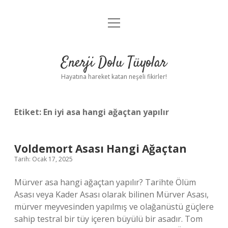
menüyü
Anasayfa
aç
Gizlilik Politikası
Enerji Dolu Tüyolar
Yasal Uyarı
Hayatına hareket katan neşeli fikirler!
Hakkımızda
Etiket:
En iyi asa hangi ağaçtan yapılır
Voldemort Asası Hangi Ağaçtan
Tarih: Ocak 17, 2025
Mürver asa hangi ağaçtan yapılır? Tarihte Ölüm
Asası veya Kader Asası olarak bilinen Mürver Asası,
mürver meyvesinden yapılmış ve olağanüstü güçlere
sahip testral bir tüy içeren büyülü bir asadır. Tom