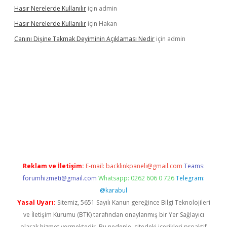
Hasır Nerelerde Kullanılır
için
admin
Hasır Nerelerde Kullanılır
için
Hakan
Canını Dişine Takmak Deyiminin Açıklaması Nedir
için
admin
ncel giriş
https://betexpergir.net/
Reklam ve İletişim:
E-mail:
backlinkpaneli@gmail.com
Teams:
forumhizmeti@gmail.com
Whatsapp: 0262 606 0 726
Telegram:
@karabul
Yasal Uyarı:
Sitemiz, 5651 Sayılı Kanun gereğince Bilgi Teknolojileri
ve İletişim Kurumu (BTK) tarafından onaylanmış bir Yer Sağlayıcı
olarak hizmet vermektedir. Bu nedenle, sitedeki içerikleri proaktif