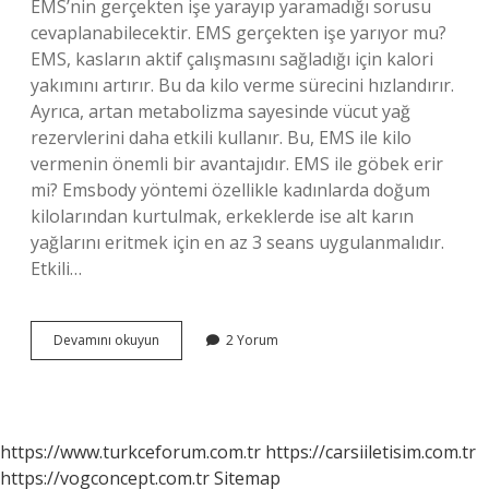
EMS’nin gerçekten işe yarayıp yaramadığı sorusu
cevaplanabilecektir. EMS gerçekten işe yarıyor mu?
EMS, kasların aktif çalışmasını sağladığı için kalori
yakımını artırır. Bu da kilo verme sürecini hızlandırır.
Ayrıca, artan metabolizma sayesinde vücut yağ
rezervlerini daha etkili kullanır. Bu, EMS ile kilo
vermenin önemli bir avantajıdır. EMS ile göbek erir
mi? Emsbody yöntemi özellikle kadınlarda doğum
kilolarından kurtulmak, erkeklerde ise alt karın
yağlarını eritmek için en az 3 seans uygulanmalıdır.
Etkili…
Ems
Devamını okuyun
2 Yorum
Kaç
Seansta
Etkisini
Gösterir
https://www.turkceforum.com.tr
https://carsiiletisim.com.tr
https://vogconcept.com.tr
Sitemap