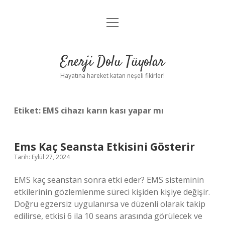
menüyü
Anasayfa
aç
Gizlilik Politikası
Enerji Dolu Tüyolar
Yasal Uyarı
Hayatına hareket katan neşeli fikirler!
Hakkımızda
Etiket:
EMS cihazı karın kası yapar mı
Ems Kaç Seansta Etkisini Gösterir
Tarih: Eylül 27, 2024
EMS kaç seanstan sonra etki eder? EMS sisteminin
etkilerinin gözlemlenme süreci kişiden kişiye değişir.
Doğru egzersiz uygulanırsa ve düzenli olarak takip
edilirse, etkisi 6 ila 10 seans arasında görülecek ve