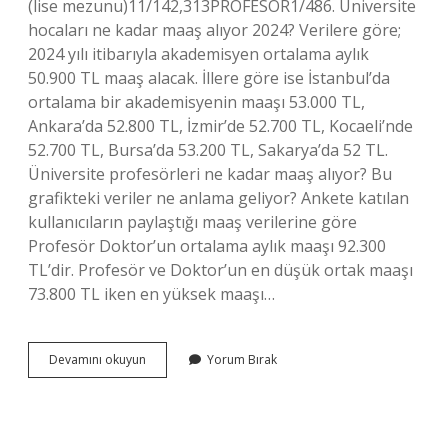
(lise mezunu)11/142,313PROFESÖR1/486. Üniversite
hocaları ne kadar maaş alıyor 2024? Verilere göre;
2024 yılı itibarıyla akademisyen ortalama aylık
50.900 TL maaş alacak. İllere göre ise İstanbul’da
ortalama bir akademisyenin maaşı 53.000 TL,
Ankara’da 52.800 TL, İzmir’de 52.700 TL, Kocaeli’nde
52.700 TL, Bursa’da 53.200 TL, Sakarya’da 52 TL.
Üniversite profesörleri ne kadar maaş alıyor? Bu
grafikteki veriler ne anlama geliyor? Ankete katılan
kullanıcıların paylaştığı maaş verilerine göre
Profesör Doktor’un ortalama aylık maaşı 92.300
TL’dir. Profesör ve Doktor’un en düşük ortak maaşı
73.800 TL iken en yüksek maaşı…
2024
Devamını okuyun
Yorum Bırak
Profesör
Maaşı
Ne
Kadar