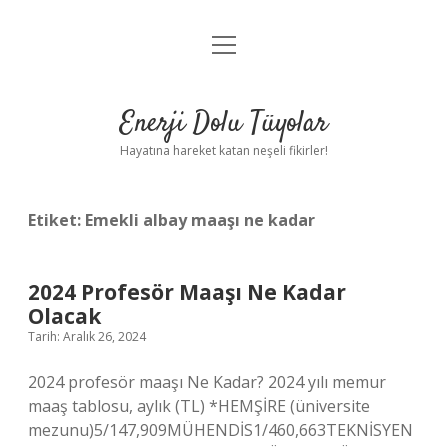
menüyü
Anasayfa
aç
Gizlilik Politikası
Enerji Dolu Tüyolar
Yasal Uyarı
Hayatına hareket katan neşeli fikirler!
Hakkımızda
Etiket:
Emekli albay maaşı ne kadar
2024 Profesör Maaşı Ne Kadar
Olacak
Tarih: Aralık 26, 2024
2024 profesör maaşı Ne Kadar? 2024 yılı memur
maaş tablosu, aylık (TL) *HEMŞİRE (üniversite
mezunu)5/147,909MÜHENDİS1/460,663TEKNİSYEN