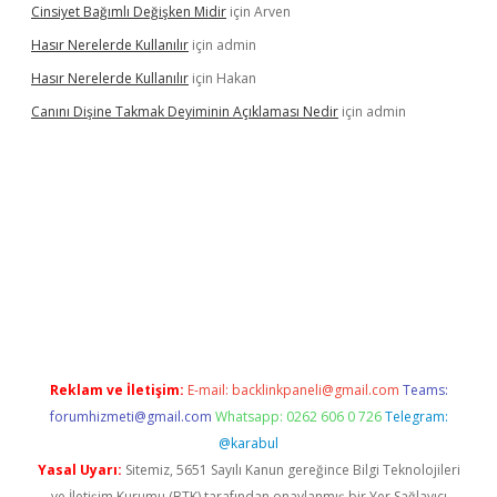
Cinsiyet Bağımlı Değişken Midir
için
Arven
Hasır Nerelerde Kullanılır
için
admin
Hasır Nerelerde Kullanılır
için
Hakan
Canını Dişine Takmak Deyiminin Açıklaması Nedir
için
admin
üncel giriş
https://betexpergir.net/
Reklam ve İletişim:
E-mail:
backlinkpaneli@gmail.com
Teams:
forumhizmeti@gmail.com
Whatsapp: 0262 606 0 726
Telegram:
@karabul
Yasal Uyarı:
Sitemiz, 5651 Sayılı Kanun gereğince Bilgi Teknolojileri
ve İletişim Kurumu (BTK) tarafından onaylanmış bir Yer Sağlayıcı