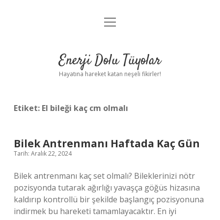
menüyü
Anasayfa
aç
Gizlilik Politikası
Enerji Dolu Tüyolar
Yasal Uyarı
Hayatına hareket katan neşeli fikirler!
Hakkımızda
Etiket:
El bileği kaç cm olmalı
Bilek Antrenmanı Haftada Kaç Gün
Tarih: Aralık 22, 2024
Bilek antrenmanı kaç set olmalı? Bileklerinizi nötr
pozisyonda tutarak ağırlığı yavaşça göğüs hizasına
kaldırıp kontrollü bir şekilde başlangıç ​​pozisyonuna
indirmek bu hareketi tamamlayacaktır. En iyi