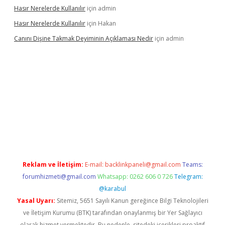
Hasır Nerelerde Kullanılır
için
admin
Hasır Nerelerde Kullanılır
için
Hakan
Canını Dişine Takmak Deyiminin Açıklaması Nedir
için
admin
üncel giriş
https://betexpergir.net/
Reklam ve İletişim:
E-mail:
backlinkpaneli@gmail.com
Teams:
forumhizmeti@gmail.com
Whatsapp: 0262 606 0 726
Telegram:
@karabul
Yasal Uyarı:
Sitemiz, 5651 Sayılı Kanun gereğince Bilgi Teknolojileri
ve İletişim Kurumu (BTK) tarafından onaylanmış bir Yer Sağlayıcı
olarak hizmet vermektedir. Bu nedenle, sitedeki içerikleri proaktif