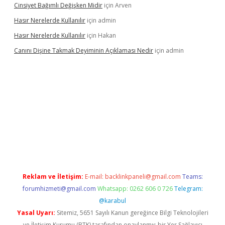
Cinsiyet Bağımlı Değişken Midir
için
Arven
Hasır Nerelerde Kullanılır
için
admin
Hasır Nerelerde Kullanılır
için
Hakan
Canını Dişine Takmak Deyiminin Açıklaması Nedir
için
admin
üncel giriş
https://betexpergir.net/
Reklam ve İletişim:
E-mail:
backlinkpaneli@gmail.com
Teams:
forumhizmeti@gmail.com
Whatsapp: 0262 606 0 726
Telegram:
@karabul
Yasal Uyarı:
Sitemiz, 5651 Sayılı Kanun gereğince Bilgi Teknolojileri
ve İletişim Kurumu (BTK) tarafından onaylanmış bir Yer Sağlayıcı