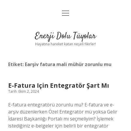
menüyü
Anasayfa
aç
Gizlilik Politikası
Enerji Dolu Tüyolar
Yasal Uyarı
Hayatına hareket katan neşeli fikirler!
Hakkımızda
Etiket:
Earşiv fatura mali mühür zorunlu mu
E-Fatura Için Entegratör Şart Mı
Tarih: Ekim 2, 2024
E-fatura entegratörü zorunlu mu? E-fatura ve e-
arşiv düzenlerken Özel Entegratör mü yoksa Gelir
İdaresi Başkanlığı Portalı mı seçmeliyim? İşlemek
istediğiniz e-belgeler için belirli bir entegratör