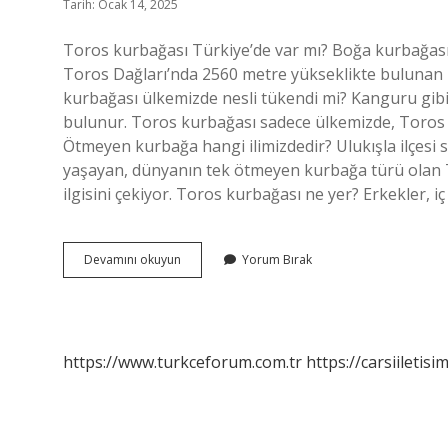
Tarih: Ocak 14, 2025
Toros kurbağası Türkiye’de var mı? Boğa kurbağası (Ra
Toros Dağları’nda 2560 metre yükseklikte bulunan E
kurbağası ülkemizde nesli tükendi mi? Kanguru gib
bulunur. Toros kurbağası sadece ülkemizde, Toros Da
Ötmeyen kurbağa hangi ilimizdedir? Ulukışla ilçesi sı
yaşayan, dünyanın tek ötmeyen kurbağa türü olan To
ilgisini çekiyor. Toros kurbağası ne yer? Erkekler, i
Toros
Devamını okuyun
Yorum Bırak
Kurbağası
Ülkemizde
Var
Mı
https://www.turkceforum.com.tr
https://carsiiletisi