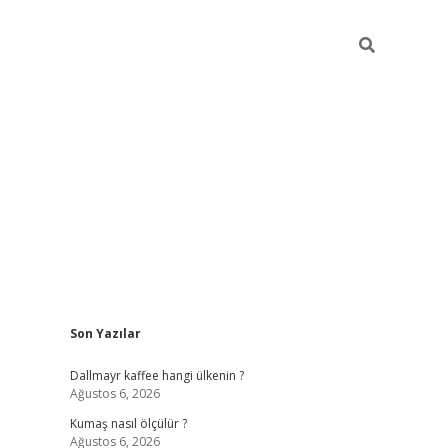
Sidebar
Son Yazılar
ilbet yeni giriş
betexper güncel giri
Dallmayr kaffee hangi ülkenin ?
Ağustos 6, 2026
Kumaş nasıl ölçülür ?
Ağustos 6, 2026