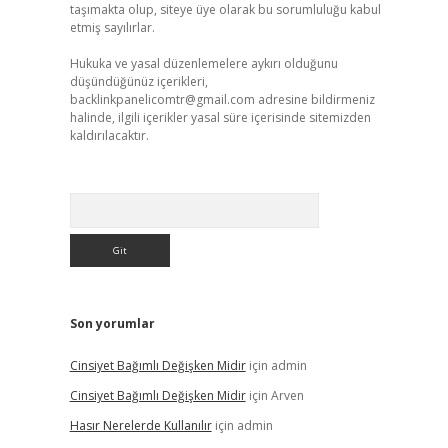
taşımakta olup, siteye üye olarak bu sorumluluğu kabul
etmiş sayılırlar.
Hukuka ve yasal düzenlemelere aykırı olduğunu
düşündüğünüz içerikleri,
backlinkpanelicomtr@gmail.com
adresine bildirmeniz
halinde, ilgili içerikler yasal süre içerisinde sitemizden
kaldırılacaktır.
Arama
Son yorumlar
Cinsiyet Bağımlı Değişken Midir
için
admin
Cinsiyet Bağımlı Değişken Midir
için
Arven
Hasır Nerelerde Kullanılır
için
admin