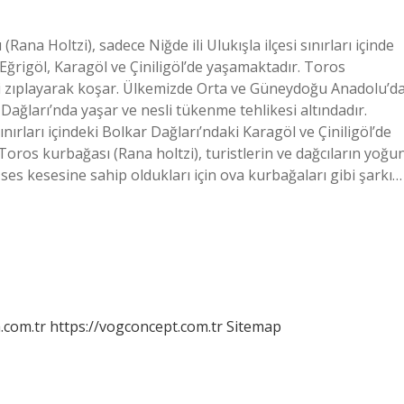
na Holtzi), sadece Niğde ili Ulukışla ilçesi sınırları içinde
ğrigöl, Karagöl ve Çiniligöl’de yaşamaktadır. Toros
i zıplayarak koşar. Ülkemizde Orta ve Güneydoğu Anadolu’d
ğları’nda yaşar ve nesli tükenme tehlikesi altındadır.
nırları içindeki Bolkar Dağları’ndaki Karagöl ve Çiniligöl’de
ros kurbağası (Rana holtzi), turistlerin ve dağcıların yoğu
ç ses kesesine sahip oldukları için ova kurbağaları gibi şarkı…
m.com.tr
https://vogconcept.com.tr
Sitemap