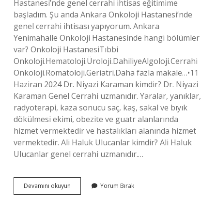
Hastanesi’nde genel cerrahi ihtisas eğitimime
başladım. Şu anda Ankara Onkoloji Hastanesi’nde
genel cerrahi ihtisası yapıyorum. Ankara
Yenimahalle Onkoloji Hastanesinde hangi bölümler
var? Onkoloji HastanesiTıbbi
Onkoloji.Hematoloji.Üroloji.DahiliyeAlgoloji.Cerrahi
Onkoloji.Romatoloji.Geriatri.Daha fazla makale…•11
Haziran 2024 Dr. Niyazi Karaman kimdir? Dr. Niyazi
Karaman Genel Cerrahi uzmanıdır. Yaralar, yanıklar,
radyoterapi, kaza sonucu saç, kaş, sakal ve bıyık
dökülmesi ekimi, obezite ve guatr alanlarında
hizmet vermektedir ve hastalıkları alanında hizmet
vermektedir. Ali Haluk Ulucanlar kimdir? Ali Haluk
Ulucanlar genel cerrahi uzmanıdır.…
Mustafa
Devamını okuyun
Yorum Bırak
Bozgül
Kimdir