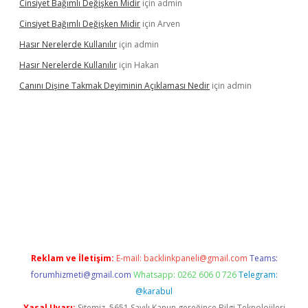
Cinsiyet Bağımlı Değişken Midir
için
admin
Cinsiyet Bağımlı Değişken Midir
için
Arven
Hasır Nerelerde Kullanılır
için
admin
Hasır Nerelerde Kullanılır
için
Hakan
Canını Dişine Takmak Deyiminin Açıklaması Nedir
için
admin
ncel giriş
https://betexpergir.net/
Reklam ve İletişim:
E-mail:
backlinkpaneli@gmail.com
Teams:
forumhizmeti@gmail.com
Whatsapp: 0262 606 0 726
Telegram:
@karabul
Yasal Uyarı:
Sitemiz, 5651 Sayılı Kanun gereğince Bilgi Teknolojileri