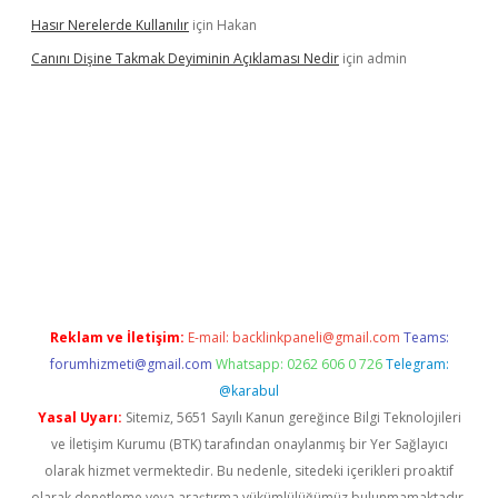
Hasır Nerelerde Kullanılır
için
Hakan
Canını Dişine Takmak Deyiminin Açıklaması Nedir
için
admin
üncel giriş
https://betexpergir.net/
Reklam ve İletişim:
E-mail:
backlinkpaneli@gmail.com
Teams:
forumhizmeti@gmail.com
Whatsapp: 0262 606 0 726
Telegram:
@karabul
Yasal Uyarı:
Sitemiz, 5651 Sayılı Kanun gereğince Bilgi Teknolojileri
ve İletişim Kurumu (BTK) tarafından onaylanmış bir Yer Sağlayıcı
olarak hizmet vermektedir. Bu nedenle, sitedeki içerikleri proaktif
olarak denetleme veya araştırma yükümlülüğümüz bulunmamaktadır.