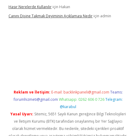
Hasır Nerelerde Kullanılır
için
Hakan
Canını Dişine Takmak Deyiminin Açıklaması Nedir
için
admin
üncel giriş
https://betexpergir.net/
Reklam ve İletişim:
E-mail:
backlinkpaneli@gmail.com
Teams:
forumhizmeti@gmail.com
Whatsapp: 0262 606 0 726
Telegram:
@karabul
Yasal Uyarı:
Sitemiz, 5651 Sayılı Kanun gereğince Bilgi Teknolojileri
ve İletişim Kurumu (BTK) tarafından onaylanmış bir Yer Sağlayıcı
olarak hizmet vermektedir. Bu nedenle, sitedeki içerikleri proaktif
olarak denetleme veya araştırma yükümlülüğümüz bulunmamaktadır.