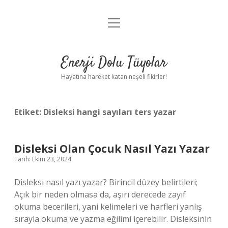
menüyü
Anasayfa
aç
Gizlilik Politikası
Enerji Dolu Tüyolar
Yasal Uyarı
Hayatına hareket katan neşeli fikirler!
Hakkımızda
Etiket:
Disleksi hangi sayıları ters yazar
Disleksi Olan Çocuk Nasıl Yazı Yazar
Tarih: Ekim 23, 2024
Disleksi nasıl yazı yazar? Birincil düzey belirtileri;
Açık bir neden olmasa da, aşırı derecede zayıf
okuma becerileri, yani kelimeleri ve harfleri yanlış
sırayla okuma ve yazma eğilimi içerebilir. Disleksinin