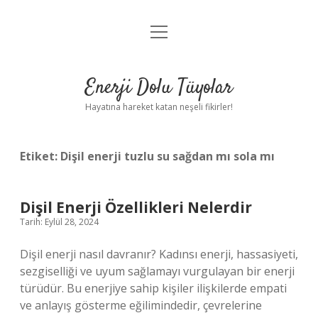
menüyü
Anasayfa
aç
Gizlilik Politikası
Enerji Dolu Tüyolar
Yasal Uyarı
Hayatına hareket katan neşeli fikirler!
Hakkımızda
Etiket:
Dişil enerji tuzlu su sağdan mı sola mı
Dişil Enerji Özellikleri Nelerdir
Tarih: Eylül 28, 2024
Dişil enerji nasıl davranır? Kadınsı enerji, hassasiyeti,
sezgiselliği ve uyum sağlamayı vurgulayan bir enerji
türüdür. Bu enerjiye sahip kişiler ilişkilerde empati
ve anlayış gösterme eğilimindedir, çevrelerine