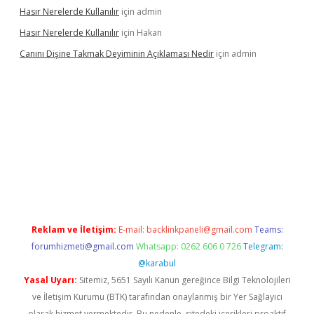
Hasır Nerelerde Kullanılır
için
admin
Hasır Nerelerde Kullanılır
için
Hakan
Canını Dişine Takmak Deyiminin Açıklaması Nedir
için
admin
üncel giriş
https://betexpergir.net/
Reklam ve İletişim:
E-mail:
backlinkpaneli@gmail.com
Teams:
forumhizmeti@gmail.com
Whatsapp: 0262 606 0 726
Telegram:
@karabul
Yasal Uyarı:
Sitemiz, 5651 Sayılı Kanun gereğince Bilgi Teknolojileri
ve İletişim Kurumu (BTK) tarafından onaylanmış bir Yer Sağlayıcı
olarak hizmet vermektedir. Bu nedenle, sitedeki içerikleri proaktif