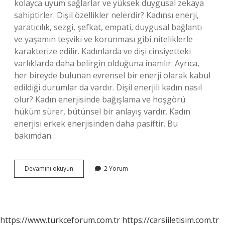
kolayca uyum sağlarlar ve yüksek duygusal zekaya
sahiptirler. Dişil özellikler nelerdir? Kadınsı enerji,
yaratıcılık, sezgi, şefkat, empati, duygusal bağlantı
ve yaşamın teşviki ve korunması gibi niteliklerle
karakterize edilir. Kadınlarda ve dişi cinsiyetteki
varlıklarda daha belirgin olduğuna inanılır. Ayrıca,
her bireyde bulunan evrensel bir enerji olarak kabul
edildiği durumlar da vardır. Dişil enerjili kadın nasıl
olur? Kadın enerjisinde bağışlama ve hoşgörü
hüküm sürer, bütünsel bir anlayış vardır. Kadın
enerjisi erkek enerjisinden daha pasiftir. Bu
bakımdan…
Dişil
Devamını okuyun
2 Yorum
Enerji
Özellikleri
Nelerdir
https://www.turkceforum.com.tr
https://carsiiletisim.com.tr