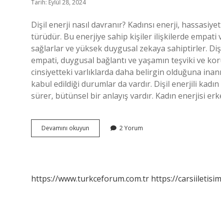
Tarih: Eylül 28, 2024
Dişil enerji nasıl davranır? Kadınsı enerji, hassasiye
türüdür. Bu enerjiye sahip kişiler ilişkilerde empat
sağlarlar ve yüksek duygusal zekaya sahiptirler. Dişil 
empati, duygusal bağlantı ve yaşamın teşviki ve korun
cinsiyetteki varlıklarda daha belirgin olduğuna inanı
kabul edildiği durumlar da vardır. Dişil enerjili ka
sürer, bütünsel bir anlayış vardır. Kadın enerjisi e
Dişil
Devamını okuyun
2 Yorum
Enerji
Özellikleri
Nelerdir
https://www.turkceforum.com.tr
https://carsiiletisi