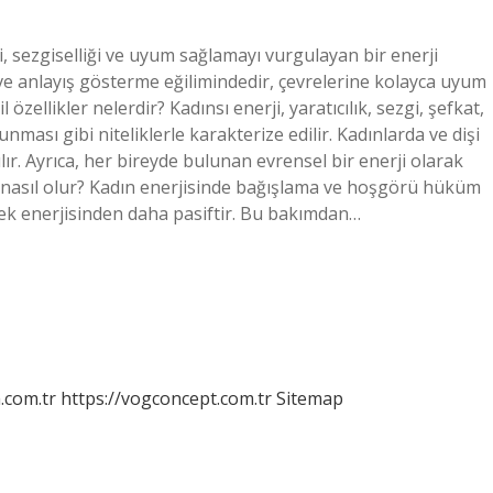
ti, sezgiselliği ve uyum sağlamayı vurgulayan bir enerji
i ve anlayış gösterme eğilimindedir, çevrelerine kolayca uyum
özellikler nelerdir? Kadınsı enerji, yaratıcılık, sezgi, şefkat,
ması gibi niteliklerle karakterize edilir. Kadınlarda ve dişi
lır. Ayrıca, her bireyde bulunan evrensel bir enerji olarak
dın nasıl olur? Kadın enerjisinde bağışlama ve hoşgörü hüküm
rkek enerjisinden daha pasiftir. Bu bakımdan…
m.com.tr
https://vogconcept.com.tr
Sitemap