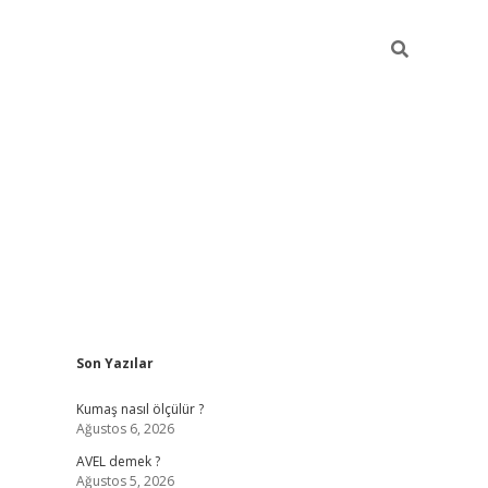
Sidebar
Son Yazılar
ilbet yeni giriş
betexper güncel gir
Kumaş nasıl ölçülür ?
Ağustos 6, 2026
AVEL demek ?
Ağustos 5, 2026