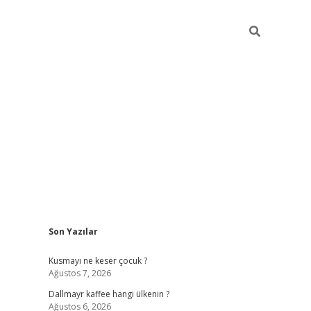
Sidebar
Son Yazılar
ilbet yeni giriş
betexper güncel giri
Kusmayı ne keser çocuk ?
Ağustos 7, 2026
Dallmayr kaffee hangi ülkenin ?
Ağustos 6, 2026