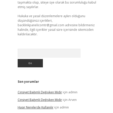
taşımakta olup, siteye üye olarak bu sorumluluğu kabul
etmiş sayılırlar.
Hukuka ve yasal düzenlemelere aykırı olduğunu
düşündüğünüz içerikleri,
backlinkpanelicomtr@gmail.com
adresine bildirmeniz
halinde, ilgili içerikler yasal süre içerisinde sitemizden
kaldırılacaktır.
Arama
Son yorumlar
Cinsiyet Bağımlı Değişken Midir
için
admin
Cinsiyet Bağımlı Değişken Midir
için
Arven
Hasır Nerelerde Kullanılır
için
admin