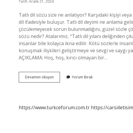
Tarih: Aralık 21, 2024
Tatlı dil sözü size ne anlatıyor? Karşıdaki kişiyi vey
dil ifadesiyle buluşur. Tatlı dil deyimi ne anlama gelir
çözülemeyecek sorun bulunmadığını, güzel sözle çöz
sözü nedir? Atalarımız, “Tatlı dil yılanı deliğinden çı
insanlar bile kolayca ikna edilir. Kötü sözlerle insa
konuşmak ilişkileri geliştirmeye ve sevgi ve saygı ya
AÇIKLAMA: Hoş, hoş, kırıcı olmayan bir…
Tatlı
Devamını okuyun
Yorum Bırak
Dil
Sözü
Ile
Anlatılmak
Istenen
https://www.turkceforum.com.tr
https://carsiiletisi
Nedir