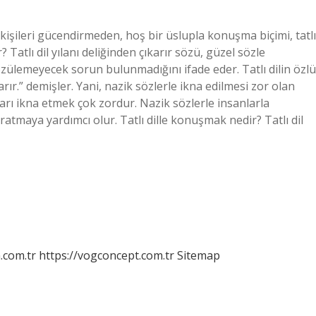
a kişileri gücendirmeden, hoş bir üslupla konuşma biçimi, tatlı
? Tatlı dil yılanı deliğinden çıkarır sözü, güzel sözle
ülemeyecek sorun bulunmadığını ifade eder. Tatlı dilin özlü
karır.” demişler. Yani, nazik sözlerle ikna edilmesi zor olan
nları ikna etmek çok zordur. Nazik sözlerle insanlarla
ratmaya yardımcı olur. Tatlı dille konuşmak nedir? Tatlı dil
m.com.tr
https://vogconcept.com.tr
Sitemap