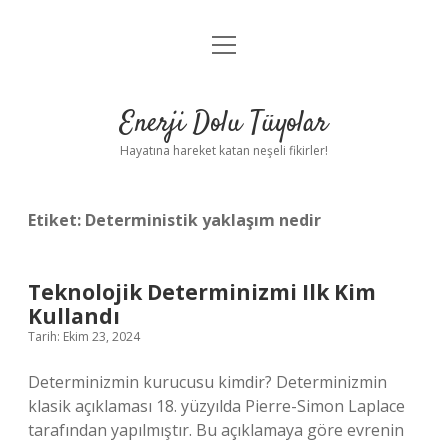
menüyü
Anasayfa
aç
Gizlilik Politikası
Enerji Dolu Tüyolar
Yasal Uyarı
Hayatına hareket katan neşeli fikirler!
Hakkımızda
Etiket:
Deterministik yaklaşım nedir
Teknolojik Determinizmi Ilk Kim
Kullandı
Tarih: Ekim 23, 2024
Determinizmin kurucusu kimdir? Determinizmin
klasik açıklaması 18. yüzyılda Pierre-Simon Laplace
tarafından yapılmıştır. Bu açıklamaya göre evrenin