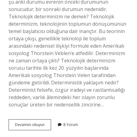
şu anki durumu evrenin önceki durumunun
sonucudur; bir sonraki durumun nedenidir.
Teknolojik determinizm ne demek? Teknolojik
determinizm, teknolojinin toplumun dönüşümünün
temel başlatıcısı olduğuna dair inançtır. Bu teorinin
ortaya çıkışı, genellikle teknoloji ile toplum
arasındaki nedensel ilişkiyi formüle eden Amerikalı
sosyolog Thorstein Veblen’e atfedilir. Determinizm
ne zaman ortaya çıktı? Teknolojik determinizm
sorusu tarihte ilk kez 20. yüzyılın başlarında
Amerikalı sosyolog Thorstein Velen tarafından
gündeme getirildi. Deterministik yaklaşım nedir?
Determinist felsefe, özgür iradeyi ve rastlantısallığı
reddeden, varlık âlemindeki her olayın zorunlu
sonuçlar üreten bir nedensellik zincirine…
Teknolojik
Devamını okuyun
8 Yorum
Determinizmi
Ilk