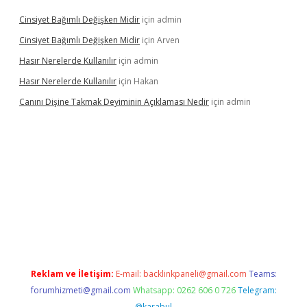
Cinsiyet Bağımlı Değişken Midir
için
admin
Cinsiyet Bağımlı Değişken Midir
için
Arven
Hasır Nerelerde Kullanılır
için
admin
Hasır Nerelerde Kullanılır
için
Hakan
Canını Dişine Takmak Deyiminin Açıklaması Nedir
için
admin
üncel giriş
https://betexpergir.net/
Reklam ve İletişim:
E-mail:
backlinkpaneli@gmail.com
Teams:
forumhizmeti@gmail.com
Whatsapp: 0262 606 0 726
Telegram:
@karabul