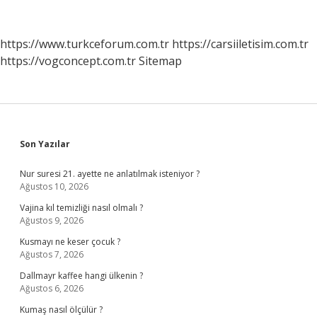
Kim
Kullandı
https://www.turkceforum.com.tr
https://carsiiletisim.com.tr
https://vogconcept.com.tr
Sitemap
Sidebar
Son Yazılar
Nur suresi 21. ayette ne anlatılmak isteniyor ?
Ağustos 10, 2026
Vajina kıl temizliği nasıl olmalı ?
Ağustos 9, 2026
Kusmayı ne keser çocuk ?
Ağustos 7, 2026
Dallmayr kaffee hangi ülkenin ?
Ağustos 6, 2026
Kumaş nasıl ölçülür ?