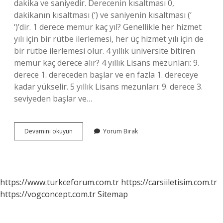
dakika ve saniyedir. Derecenin kısaltması 0,
dakikanın kısaltması (‘) ve saniyenin kısaltması (‘
‘)’dir. 1 derece memur kaç yıl? Genellikle her hizmet
yılı için bir rütbe ilerlemesi, her üç hizmet yılı için de
bir rütbe ilerlemesi olur. 4 yıllık üniversite bitiren
memur kaç derece alır? 4 yıllık Lisans mezunları: 9.
derece 1. dereceden başlar ve en fazla 1. dereceye
kadar yükselir. 5 yıllık Lisans mezunları: 9. derece 3.
seviyeden başlar ve…
Memuriyette
Devamını okuyun
Yorum Bırak
Derece
Ne
Işe
Yarar
https://www.turkceforum.com.tr
https://carsiiletisim.com.tr
https://vogconcept.com.tr
Sitemap