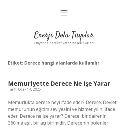
menüyü
Anasayfa
aç
Gizlilik Politikası
Enerji Dolu Tüyolar
Yasal Uyarı
Hayatına hareket katan neşeli fikirler!
Hakkımızda
Etiket:
Derece hangi alanlarda kullanılır
Memuriyette Derece Ne Işe Yarar
Tarih: Ocak 14, 2025
Memurlukta derece neyi ifade eder? Derece; Devlet
memurunun eğitim seviyesini ve hizmet yılını ifade
eder. Derece ne işe yarar? Derece, bir dairenin
360’ına eşit bir açı birimidir. Derecenin bölenleri