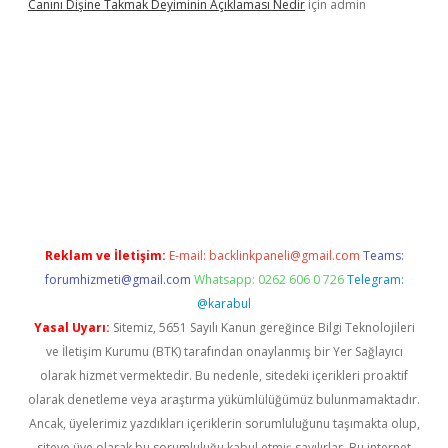
Canını Dişine Takmak Deyiminin Açıklaması Nedir
için
admin
üncel giriş
https://betexpergir.net/
Reklam ve İletişim:
E-mail:
backlinkpaneli@gmail.com
Teams:
forumhizmeti@gmail.com
Whatsapp: 0262 606 0 726
Telegram:
@karabul
Yasal Uyarı:
Sitemiz, 5651 Sayılı Kanun gereğince Bilgi Teknolojileri
ve İletişim Kurumu (BTK) tarafından onaylanmış bir Yer Sağlayıcı
olarak hizmet vermektedir. Bu nedenle, sitedeki içerikleri proaktif
olarak denetleme veya araştırma yükümlülüğümüz bulunmamaktadır.
Ancak, üyelerimiz yazdıkları içeriklerin sorumluluğunu taşımakta olup,
siteye üye olarak bu sorumluluğu kabul etmiş sayılırlar. Bu internet