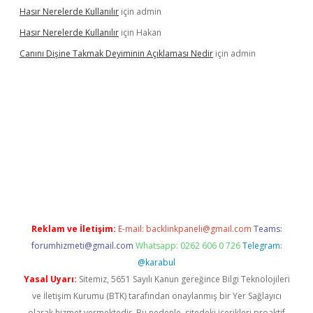
Hasır Nerelerde Kullanılır
için
admin
Hasır Nerelerde Kullanılır
için
Hakan
Canını Dişine Takmak Deyiminin Açıklaması Nedir
için
admin
ncel giriş
https://betexpergir.net/
Reklam ve İletişim:
E-mail:
backlinkpaneli@gmail.com
Teams:
forumhizmeti@gmail.com
Whatsapp: 0262 606 0 726
Telegram:
@karabul
Yasal Uyarı:
Sitemiz, 5651 Sayılı Kanun gereğince Bilgi Teknolojileri
ve İletişim Kurumu (BTK) tarafından onaylanmış bir Yer Sağlayıcı
olarak hizmet vermektedir. Bu nedenle, sitedeki içerikleri proaktif