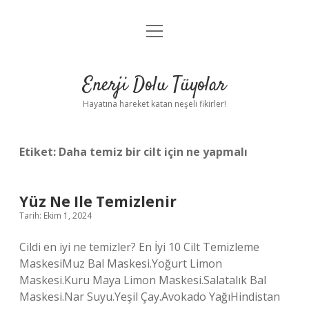
menüyü
Anasayfa
aç
Gizlilik Politikası
Enerji Dolu Tüyolar
Yasal Uyarı
Hayatına hareket katan neşeli fikirler!
Hakkımızda
Etiket:
Daha temiz bir cilt için ne yapmalı
Yüz Ne Ile Temizlenir
Tarih: Ekim 1, 2024
Cildi en iyi ne temizler? En İyi 10 Cilt Temizleme
MaskesiMuz Bal Maskesi.Yoğurt Limon
Maskesi.Kuru Maya Limon Maskesi.Salatalık Bal
Maskesi.Nar Suyu.Yeşil Çay.Avokado YağıHindistan