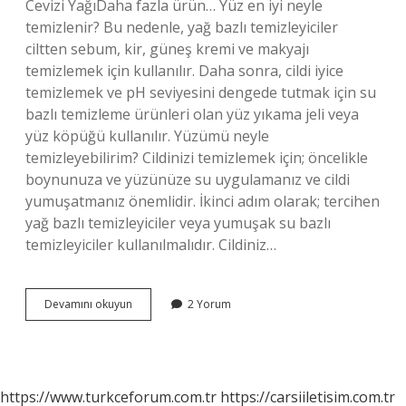
Cevizi YağıDaha fazla ürün… Yüz en iyi neyle
temizlenir? Bu nedenle, yağ bazlı temizleyiciler
ciltten sebum, kir, güneş kremi ve makyajı
temizlemek için kullanılır. Daha sonra, cildi iyice
temizlemek ve pH seviyesini dengede tutmak için su
bazlı temizleme ürünleri olan yüz yıkama jeli veya
yüz köpüğü kullanılır. Yüzümü neyle
temizleyebilirim? Cildinizi temizlemek için; öncelikle
boynunuza ve yüzünüze su uygulamanız ve cildi
yumuşatmanız önemlidir. İkinci adım olarak; tercihen
yağ bazlı temizleyiciler veya yumuşak su bazlı
temizleyiciler kullanılmalıdır. Cildiniz…
Yüz
Devamını okuyun
2 Yorum
Ne
Ile
Temizlenir
https://www.turkceforum.com.tr
https://carsiiletisim.com.tr