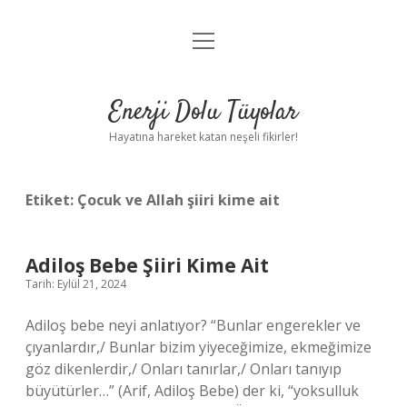
menüyü
Anasayfa
aç
Gizlilik Politikası
Enerji Dolu Tüyolar
Yasal Uyarı
Hayatına hareket katan neşeli fikirler!
Hakkımızda
Etiket:
Çocuk ve Allah şiiri kime ait
Adiloş Bebe Şiiri Kime Ait
Tarih: Eylül 21, 2024
Adiloş bebe neyi anlatıyor? “Bunlar engerekler ve
çıyanlardır,/ Bunlar bizim yiyeceğimize, ekmeğimize
göz dikenlerdir,/ Onları tanırlar,/ Onları tanıyıp
büyütürler…” (Arif, Adiloş Bebe) der ki, “yoksulluk