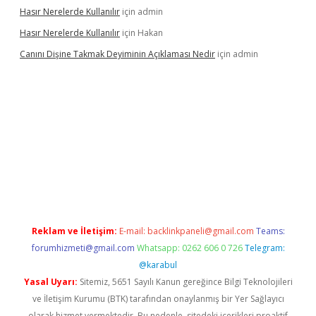
Hasır Nerelerde Kullanılır
için
admin
Hasır Nerelerde Kullanılır
için
Hakan
Canını Dişine Takmak Deyiminin Açıklaması Nedir
için
admin
üncel giriş
https://betexpergir.net/
Reklam ve İletişim:
E-mail:
backlinkpaneli@gmail.com
Teams:
forumhizmeti@gmail.com
Whatsapp: 0262 606 0 726
Telegram:
@karabul
Yasal Uyarı:
Sitemiz, 5651 Sayılı Kanun gereğince Bilgi Teknolojileri
ve İletişim Kurumu (BTK) tarafından onaylanmış bir Yer Sağlayıcı
olarak hizmet vermektedir. Bu nedenle, sitedeki içerikleri proaktif