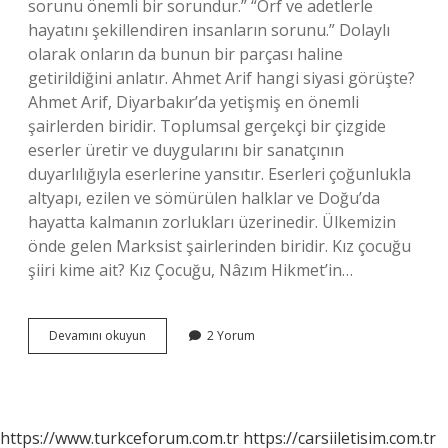
sorunu önemli bir sorundur.” “Örf ve adetlerle
hayatını şekillendiren insanların sorunu.” Dolaylı
olarak onların da bunun bir parçası haline
getirildiğini anlatır. Ahmet Arif hangi siyasi görüşte?
Ahmet Arif, Diyarbakır’da yetişmiş en önemli
şairlerden biridir. Toplumsal gerçekçi bir çizgide
eserler üretir ve duygularını bir sanatçının
duyarlılığıyla eserlerine yansıtır. Eserleri çoğunlukla
altyapı, ezilen ve sömürülen halklar ve Doğu’da
hayatta kalmanın zorlukları üzerinedir. Ülkemizin
önde gelen Marksist şairlerinden biridir. Kız çocuğu
şiiri kime ait? Kız Çocuğu, Nâzım Hikmet’in…
Adiloş
Devamını okuyun
2 Yorum
Bebe
Şiiri
Kime
Ait
https://www.turkceforum.com.tr
https://carsiiletisim.com.tr