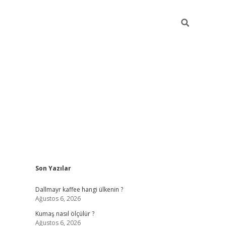
Sidebar
Son Yazılar
ilbet yeni giriş
betexper güncel gir
Dallmayr kaffee hangi ülkenin ?
Ağustos 6, 2026
Kumaş nasıl ölçülür ?
Ağustos 6, 2026