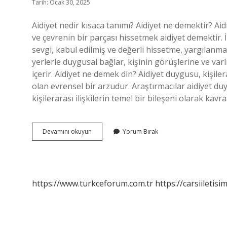
Tarih: Ocak 30, 2025
Aidiyet nedir kısaca tanımı? Aidiyet ne demektir? A
ve çevrenin bir parçası hissetmek aidiyet demektir. 
sevgi, kabul edilmiş ve değerli hissetme, yargılanm
yerlerle duygusal bağlar, kişinin görüşlerine ve va
içerir. Aidiyet ne demek din? Aidiyet duygusu, kişile
olan evrensel bir arzudur. Araştırmacılar aidiyet duy
kişilerarası ilişkilerin temel bir bileşeni olarak kavram
Aidiyet
Devamını okuyun
Yorum Bırak
Ne
Anlamına
Gelir
https://www.turkceforum.com.tr
https://carsiiletisi