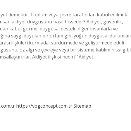
idiyet demektir. Toplum veya çevre tarafından kabul edilmek
İnsan aidiyet duygusunu nasıl hisseder? Aidiyet; güvenlik,
adan kabul görme, duygusal destek, diğer insanlarla ve
rlığına saygı duyulan bir ortam gibi yoğun duygusal durumlar
rarası ilişkileri kurmada, sürdürmede ve geliştirmede etkili
gusunu, öz algı ve çevreye veya bir sisteme katılım hissi gibi
sallaştırırlar. Aidiyet ilişkisi nedir? “Aidiyet…
m.com.tr
https://vogconcept.com.tr
Sitemap