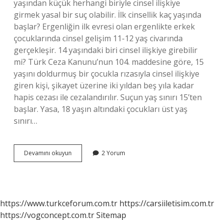
yaşından küçük herhangi biriyle cinsel ilişkiye
girmek yasal bir suç olabilir. İlk cinsellik kaç yaşında
başlar? Ergenliğin ilk evresi olan ergenlikte erkek
çocuklarında cinsel gelişim 11-12 yaş civarında
gerçekleşir. 14 yaşındaki biri cinsel ilişkiye girebilir
mi? Türk Ceza Kanunu’nun 104. maddesine göre, 15
yaşını doldurmuş bir çocukla rızasıyla cinsel ilişkiye
giren kişi, şikayet üzerine iki yıldan beş yıla kadar
hapis cezası ile cezalandırılır. Suçun yaş sınırı 15’ten
başlar. Yasa, 18 yaşın altındaki çocukları üst yaş
sınırı…
Ilk
Devamını okuyun
2 Yorum
Cinsel
Deneyim
Kaç
Yaşında
Olmalı
https://www.turkceforum.com.tr
https://carsiiletisim.com.tr
https://vogconcept.com.tr
Sitemap