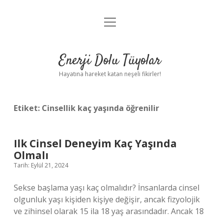
menüyü
Anasayfa
aç
Gizlilik Politikası
Enerji Dolu Tüyolar
Yasal Uyarı
Hayatına hareket katan neşeli fikirler!
Hakkımızda
Etiket:
Cinsellik kaç yaşında öğrenilir
Ilk Cinsel Deneyim Kaç Yaşında
Olmalı
Tarih: Eylül 21, 2024
Sekse başlama yaşı kaç olmalıdır? İnsanlarda cinsel
olgunluk yaşı kişiden kişiye değişir, ancak fizyolojik
ve zihinsel olarak 15 ila 18 yaş arasındadır. Ancak 18