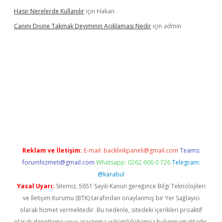
Hasır Nerelerde Kullanılır
için
Hakan
Canını Dişine Takmak Deyiminin Açıklaması Nedir
için
admin
üncel giriş
https://betexpergir.net/
Reklam ve İletişim:
E-mail:
backlinkpaneli@gmail.com
Teams:
forumhizmeti@gmail.com
Whatsapp: 0262 606 0 726
Telegram:
@karabul
Yasal Uyarı:
Sitemiz, 5651 Sayılı Kanun gereğince Bilgi Teknolojileri
ve İletişim Kurumu (BTK) tarafından onaylanmış bir Yer Sağlayıcı
olarak hizmet vermektedir. Bu nedenle, sitedeki içerikleri proaktif
olarak denetleme veya araştırma yükümlülüğümüz bulunmamaktadır.