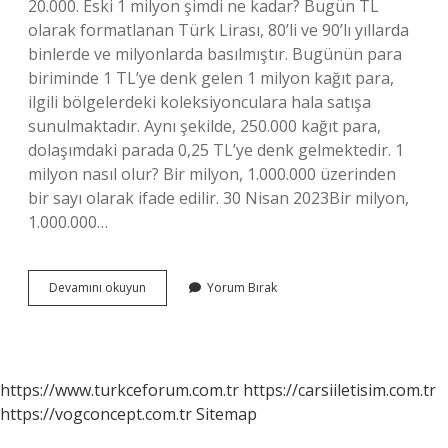
20.000. Eski 1 milyon şimdi ne kadar? Bugün TL
olarak formatlanan Türk Lirası, 80’li ve 90’lı yıllarda
binlerde ve milyonlarda basılmıştır. Bugünün para
biriminde 1 TL’ye denk gelen 1 milyon kağıt para,
ilgili bölgelerdeki koleksiyonculara hala satışa
sunulmaktadır. Aynı şekilde, 250.000 kağıt para,
dolaşımdaki parada 0,25 TL’ye denk gelmektedir. 1
milyon nasıl olur? Bir milyon, 1.000.000 üzerinden
bir sayı olarak ifade edilir. 30 Nisan 2023Bir milyon,
1.000.000…
1
Devamını okuyun
Yorum Bırak
Milyon
Ne
Kadar
Eder
https://www.turkceforum.com.tr
https://carsiiletisim.com.tr
https://vogconcept.com.tr
Sitemap