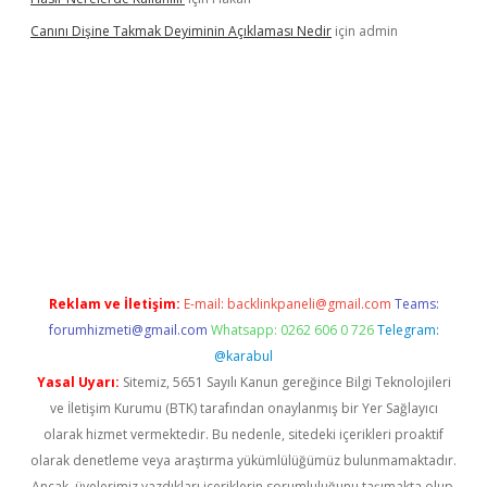
Canını Dişine Takmak Deyiminin Açıklaması Nedir
için
admin
ncel giriş
https://betexpergir.net/
Reklam ve İletişim:
E-mail:
backlinkpaneli@gmail.com
Teams:
forumhizmeti@gmail.com
Whatsapp: 0262 606 0 726
Telegram:
@karabul
Yasal Uyarı:
Sitemiz, 5651 Sayılı Kanun gereğince Bilgi Teknolojileri
ve İletişim Kurumu (BTK) tarafından onaylanmış bir Yer Sağlayıcı
olarak hizmet vermektedir. Bu nedenle, sitedeki içerikleri proaktif
olarak denetleme veya araştırma yükümlülüğümüz bulunmamaktadır.
Ancak, üyelerimiz yazdıkları içeriklerin sorumluluğunu taşımakta olup,