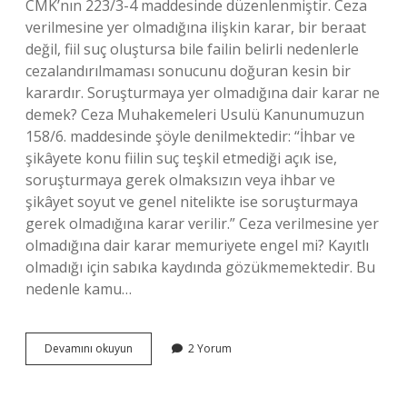
CMK’nın 223/3-4 maddesinde düzenlenmiştir. Ceza
verilmesine yer olmadığına ilişkin karar, bir beraat
değil, fiil suç oluştursa bile failin belirli nedenlerle
cezalandırılmaması sonucunu doğuran kesin bir
karardır. Soruşturmaya yer olmadığına dair karar ne
demek? Ceza Muhakemeleri Usulü Kanunumuzun
158/6. maddesinde şöyle denilmektedir: “İhbar ve
şikâyete konu fiilin suç teşkil etmediği açık ise,
soruşturmaya gerek olmaksızın veya ihbar ve
şikâyet soyut ve genel nitelikte ise soruşturmaya
gerek olmadığına karar verilir.” Ceza verilmesine yer
olmadığına dair karar memuriyete engel mi? Kayıtlı
olmadığı için sabıka kaydında gözükmemektedir. Bu
nedenle kamu…
Karar
Devamını okuyun
2 Yorum
Verilmesine
Yer
Olmadığına