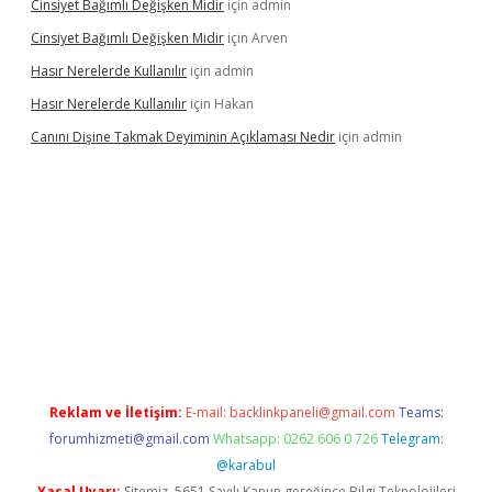
Cinsiyet Bağımlı Değişken Midir
için
admin
Cinsiyet Bağımlı Değişken Midir
için
Arven
Hasır Nerelerde Kullanılır
için
admin
Hasır Nerelerde Kullanılır
için
Hakan
Canını Dişine Takmak Deyiminin Açıklaması Nedir
için
admin
per güncel giriş
https://betexpergir.net/
Reklam ve İletişim:
E-mail:
backlinkpaneli@gmail.com
Teams:
forumhizmeti@gmail.com
Whatsapp: 0262 606 0 726
Telegram:
@karabul
Yasal Uyarı:
Sitemiz, 5651 Sayılı Kanun gereğince Bilgi Teknolojileri