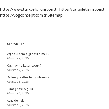
Dair
Karar
https://www.turkceforum.com.tr
https://carsiiletisim.com.tr
Ne
https://vogconcept.com.tr
Sitemap
Demek
Sidebar
Son Yazılar
Vajina kıl temizliği nasıl olmalı ?
Ağustos 9, 2026
Kusmayı ne keser çocuk ?
Ağustos 7, 2026
Dallmayr kaffee hangi ülkenin ?
Ağustos 6, 2026
Kumaş nasıl ölçülür ?
Ağustos 6, 2026
AVEL demek ?
Ağustos 5, 2026