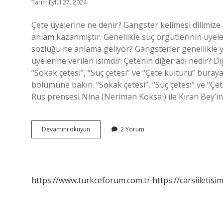
Tarih: Eylül 27, 2024
Çete üyelerine ne denir? Gangster kelimesi dilimize 
anlam kazanmıştır. Genellikle suç örgütlerinin üyele
sözlüğü ne anlama geliyor? Gangsterler genellikle y
üyelerine verilen isimdir. Çetenin diğer adı nedir? 
“Sokak çetesi”, “Suç çetesi” ve “Çete kültürü” buraya
bölümüne bakın. “Sokak çetesi”, “Suç çetesi” ve “Çete
Rus prensesi Nina (Neriman Köksal) ile Kıran Bey’in
Çete
Devamını okuyun
2 Yorum
Üyesi
Ne
Demek
https://www.turkceforum.com.tr
https://carsiiletisi