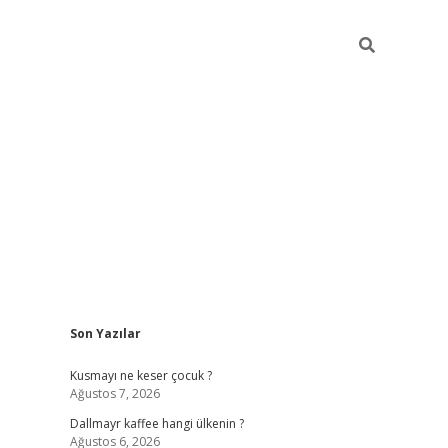
Sidebar
Son Yazılar
ilbet yeni giriş
betexper güncel gir
Kusmayı ne keser çocuk ?
Ağustos 7, 2026
Dallmayr kaffee hangi ülkenin ?
Ağustos 6, 2026