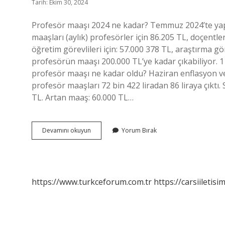
Tarih: Ekim 30, 2024
Profesör maaşı 2024 ne kadar? Temmuz 2024’te yapı
maaşları (aylık) profesörler için 86.205 TL, doçentler
öğretim görevlileri için: 57.000 378 TL, araştırma gör
profesörün maaşı 200.000 TL’ye kadar çıkabiliyor.
profesör maaşı ne kadar oldu? Haziran enflasyon v
profesör maaşları 72 bin 422 liradan 86 liraya çıktı
TL. Artan maaş: 60.000 TL…
Profesör
Devamını okuyun
Yorum Bırak
Maaşı
Ne
Kadar
https://www.turkceforum.com.tr
https://carsiiletisi