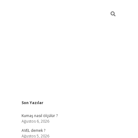
Sidebar
Son Yazılar
ilbet yeni giriş
betexper güncel giri
Kumaş nasıl ölçülür ?
Ağustos 6, 2026
AVEL demek ?
Ağustos 5, 2026