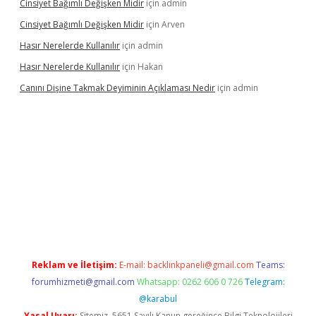
Cinsiyet Bağımlı Değişken Midir
için
admin
Cinsiyet Bağımlı Değişken Midir
için
Arven
Hasır Nerelerde Kullanılır
için
admin
Hasır Nerelerde Kullanılır
için
Hakan
Canını Dişine Takmak Deyiminin Açıklaması Nedir
için
admin
texper güncel giriş
https://betexpergir.net/
Reklam ve İletişim:
E-mail:
backlinkpaneli@gmail.com
Teams:
forumhizmeti@gmail.com
Whatsapp: 0262 606 0 726
Telegram:
@karabul
Yasal Uyarı:
Sitemiz, 5651 Sayılı Kanun gereğince Bilgi Teknolojileri