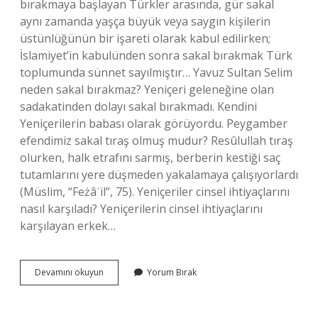
bırakmaya başlayan Türkler arasında, gür sakal
aynı zamanda yaşça büyük veya saygın kişilerin
üstünlüğünün bir işareti olarak kabul edilirken;
İslamiyet’in kabulünden sonra sakal bırakmak Türk
toplumunda sünnet sayılmıştır… Yavuz Sultan Selim
neden sakal bırakmaz? Yeniçeri geleneğine olan
sadakatinden dolayı sakal bırakmadı. Kendini
Yeniçerilerin babası olarak görüyordu. Peygamber
efendimiz sakal tıraş olmuş mudur? Resûlullah tıraş
olurken, halk etrafını sarmış, berberin kestiği saç
tutamlarını yere düşmeden yakalamaya çalışıyorlardı
(Müslim, “Feżâʾil”, 75). Yeniçeriler cinsel ihtiyaçlarını
nasıl karşıladı? Yeniçerilerin cinsel ihtiyaçlarını
karşılayan erkek…
Yeniçeriler
Devamını okuyun
Yorum Bırak
Neden
Sakal
Bırakmaz