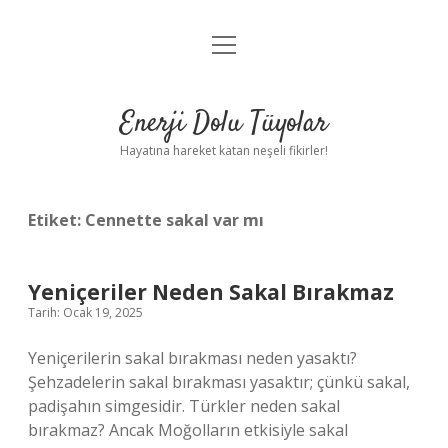
menüyü
Anasayfa
aç
Gizlilik Politikası
Enerji Dolu Tüyolar
Yasal Uyarı
Hayatına hareket katan neşeli fikirler!
Hakkımızda
Etiket:
Cennette sakal var mı
Yeniçeriler Neden Sakal Bırakmaz
Tarih: Ocak 19, 2025
Yeniçerilerin sakal bırakması neden yasaktı?
Şehzadelerin sakal bırakması yasaktır; çünkü sakal,
padişahın simgesidir. Türkler neden sakal
bırakmaz? Ancak Moğolların etkisiyle sakal