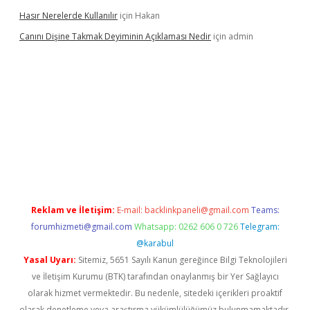
Hasır Nerelerde Kullanılır
için
Hakan
Canını Dişine Takmak Deyiminin Açıklaması Nedir
için
admin
üncel giriş
https://betexpergir.net/
Reklam ve İletişim:
E-mail:
backlinkpaneli@gmail.com
Teams:
forumhizmeti@gmail.com
Whatsapp: 0262 606 0 726
Telegram:
@karabul
Yasal Uyarı:
Sitemiz, 5651 Sayılı Kanun gereğince Bilgi Teknolojileri
ve İletişim Kurumu (BTK) tarafından onaylanmış bir Yer Sağlayıcı
olarak hizmet vermektedir. Bu nedenle, sitedeki içerikleri proaktif
olarak denetleme veya araştırma yükümlülüğümüz bulunmamaktadır.