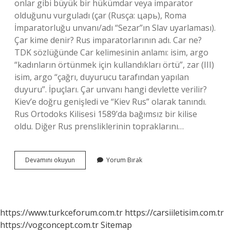
onlar gibi büyük bir hükümdar veya imparator
olduğunu vurguladı (çar (Rusça: царь), Roma
İmparatorluğu unvanı/adı “Sezar”ın Slav uyarlaması).
Çar kime denir? Rus imparatorlarının adı. Car ne?
TDK sözlüğünde Car kelimesinin anlamı: isim, argo
“kadınların örtünmek için kullandıkları örtü”, zar (III)
isim, argo “çağrı, duyurucu tarafından yapılan
duyuru”. İpuçları. Çar unvanı hangi devlette verilir?
Kiev’e doğru genişledi ve “Kiev Rus” olarak tanındı.
Rus Ortodoks Kilisesi 1589’da bağımsız bir kilise
oldu. Diğer Rus prensliklerinin topraklarını…
Car
Devamını okuyun
Yorum Bırak
Unvanı
Nedir
https://www.turkceforum.com.tr
https://carsiiletisim.com.tr
https://vogconcept.com.tr
Sitemap