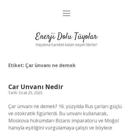
menüyü
Anasayfa
aç
Gizlilik Politikası
Enerji Dolu Tüyolar
Yasal Uyarı
Hayatına hareket katan neşeli fikirler!
Hakkımızda
Etiket:
Çar ünvanı ne demek
Car Unvanı Nedir
Tarih: Ocak 25, 2025
Çar ünvanı ne demek? 16. yüzyılda Rus çarları güçlü
ve otokratik figürlerdi. Bu unvanı kullanarak,
Moskova hükümdarı Bizans imparatoru ve Moğol
hanıyla eşitliğini vurgulamaya çalıştı ve böylece