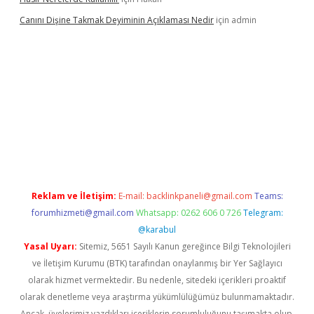
Canını Dişine Takmak Deyiminin Açıklaması Nedir
için
admin
 güncel giriş
https://betexpergir.net/
Reklam ve İletişim:
E-mail:
backlinkpaneli@gmail.com
Teams:
forumhizmeti@gmail.com
Whatsapp: 0262 606 0 726
Telegram:
@karabul
Yasal Uyarı:
Sitemiz, 5651 Sayılı Kanun gereğince Bilgi Teknolojileri
ve İletişim Kurumu (BTK) tarafından onaylanmış bir Yer Sağlayıcı
olarak hizmet vermektedir. Bu nedenle, sitedeki içerikleri proaktif
olarak denetleme veya araştırma yükümlülüğümüz bulunmamaktadır.
Ancak, üyelerimiz yazdıkları içeriklerin sorumluluğunu taşımakta olup,