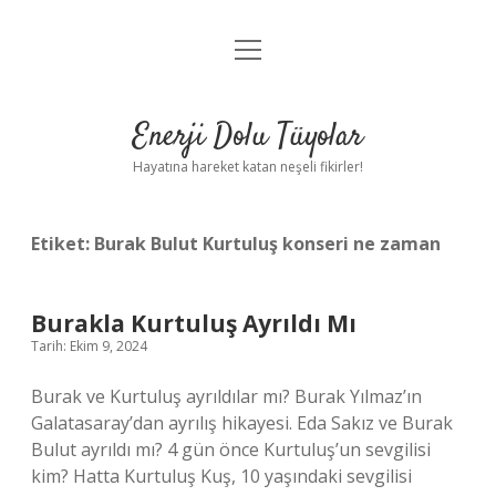
menüyü
Anasayfa
aç
Gizlilik Politikası
Enerji Dolu Tüyolar
Yasal Uyarı
Hayatına hareket katan neşeli fikirler!
Hakkımızda
Etiket:
Burak Bulut Kurtuluş konseri ne zaman
Burakla Kurtuluş Ayrıldı Mı
Tarih: Ekim 9, 2024
Burak ve Kurtuluş ayrıldılar mı? Burak Yılmaz’ın
Galatasaray’dan ayrılış hikayesi. Eda Sakız ve Burak
Bulut ayrıldı mı? 4 gün önce Kurtuluş’un sevgilisi
kim? Hatta Kurtuluş Kuş, 10 yaşındaki sevgilisi