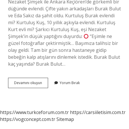
Nezaket Şimşek ile Ankara Keçiören’de görkemli bir
düğünde evlendi. Çifte yakın arkadaşları Burak Bulut
ve Eda Sakız da şahit oldu. Kurtuluş Burak evlendi
mi? Kurtuluş Kuş, 10 yıllık aşkıyla evlendi. Kurtuluş
Kurt evli mi? Şarkıcı Kurtuluş Kuş, eşi Nezaket
Şimşek’in düşük yaptığını duyurdu:
“Eşimle ne
güzel fotoğraflar çektirmiştik… Başımıza talihsiz bir
olay geldi. Tam bir gün sonra hastaneye gidip
bebeğin kalp atışlarını dinlemek istedik. Burak Bulut
kaç yaşında? Burak Bulut…
Burakla
Devamını okuyun
Yorum Bırak
Kurtuluş
Ayrıldı
Mı
https://www.turkceforum.com.tr
https://carsiiletisim.com.tr
https://vogconcept.com.tr
Sitemap