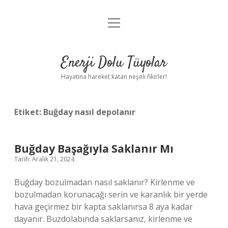
menüyü
Anasayfa
aç
Gizlilik Politikası
Enerji Dolu Tüyolar
Yasal Uyarı
Hayatına hareket katan neşeli fikirler!
Hakkımızda
Etiket:
Buğday nasıl depolanır
Buğday Başağıyla Saklanır Mı
Tarih: Aralık 21, 2024
Buğday bozulmadan nasıl saklanır? Kirlenme ve
bozulmadan korunacağı serin ve karanlık bir yerde
hava geçirmez bir kapta saklanırsa 8 aya kadar
dayanır. Buzdolabında saklarsanız, kirlenme ve