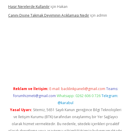
Hasır Nerelerde Kullanılır
için
Hakan
Canını Dişine Takmak Deyiminin Açıklaması Nedir
için
admin
ncel giriş
https://betexpergir.net/
Reklam ve İletişim:
E-mail:
backlinkpaneli@gmail.com
Teams:
forumhizmeti@gmail.com
Whatsapp: 0262 606 0 726
Telegram:
@karabul
Yasal Uyarı:
Sitemiz, 5651 Sayılı Kanun gereğince Bilgi Teknolojileri
ve İletişim Kurumu (BTK) tarafından onaylanmış bir Yer Sağlayıcı
olarak hizmet vermektedir. Bu nedenle, sitedeki içerikleri proaktif
olarak denetleme veya araştırma yükümlülüğümüz bulunmamaktadır.