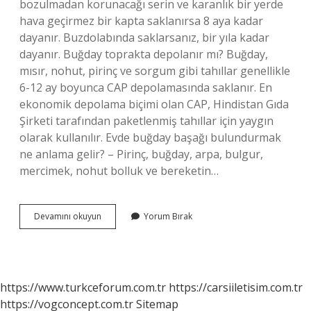
bozulmadan korunacağı serin ve karanlık bir yerde
hava geçirmez bir kapta saklanırsa 8 aya kadar
dayanır. Buzdolabında saklarsanız, bir yıla kadar
dayanır. Buğday toprakta depolanır mı? Buğday,
mısır, nohut, pirinç ve sorgum gibi tahıllar genellikle
6-12 ay boyunca CAP depolamasında saklanır. En
ekonomik depolama biçimi olan CAP, Hindistan Gıda
Şirketi tarafından paketlenmiş tahıllar için yaygın
olarak kullanılır. Evde buğday başağı bulundurmak
ne anlama gelir? – Pirinç, buğday, arpa, bulgur,
mercimek, nohut bolluk ve bereketin…
Buğday
Devamını okuyun
Yorum Bırak
Başağıyla
Saklanır
Mı
https://www.turkceforum.com.tr
https://carsiiletisim.com.tr
https://vogconcept.com.tr
Sitemap